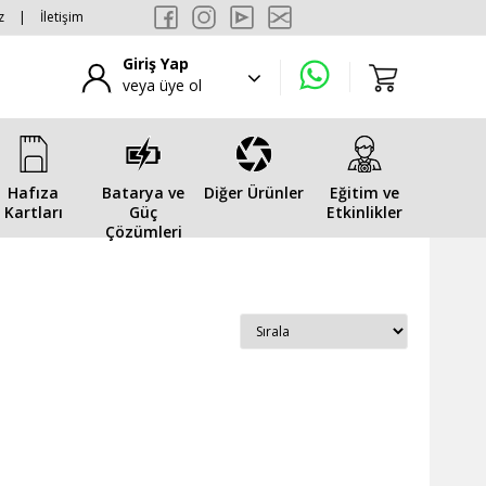
z
|
İletişim
Giriş Yap
veya üye ol
Hafıza
Batarya ve
Diğer Ürünler
Eğitim ve
Kartları
Güç
Etkinlikler
Çözümleri