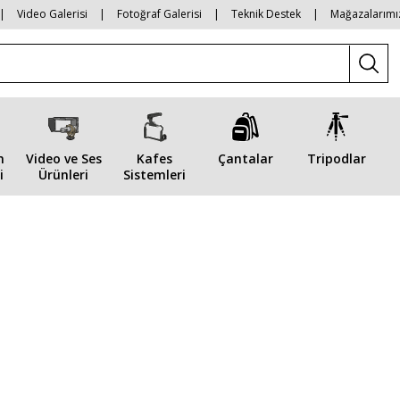
|
Video Galerisi
|
Fotoğraf Galerisi
|
Teknik Destek
|
Mağazalarımı
n
Video ve Ses
Kafes
Çantalar
Tripodlar
i
Ürünleri
Sistemleri