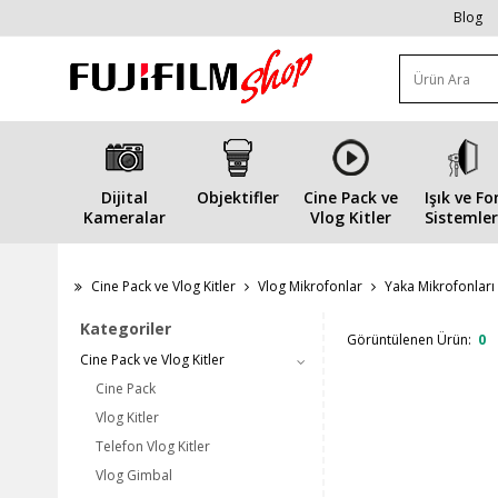
Blog
Dijital
Objektifler
Cine Pack ve
Işık ve Fo
Kameralar
Vlog Kitler
Sistemler
Cine Pack ve Vlog Kitler
Vlog Mikrofonlar
Yaka Mikrofonları
Kategoriler
Görüntülenen Ürün:
0
Cine Pack ve Vlog Kitler
Cine Pack
Vlog Kitler
Telefon Vlog Kitler
Vlog Gimbal