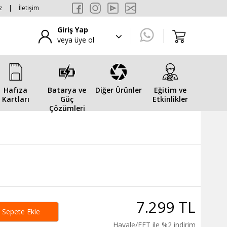
z
|
İletişim
Giriş Yap
veya üye ol
Hafıza
Batarya ve
Diğer Ürünler
Eğitim ve
Kartları
Güç
Etkinlikler
Çözümleri
7.299 TL
Sepete Ekle
Havale/EFT ile %2 indirim