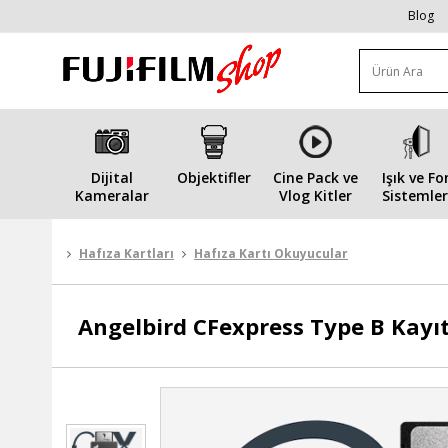
Blog
Dijital
Objektifler
Cine Pack ve
Işık ve Fo
Kameralar
Vlog Kitler
Sistemler
Hafıza Kartları
Hafıza Kartı Okuyucular
Angelbird
CFexpress Type B Kayı