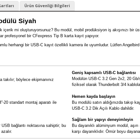
Şartları
Ürün Güvenliği Bilgileri
odülü Siyah
k içerik mi oluşturuyorsunuz? Bu modül, mobil prodüksiyon iş akışınızı bir 
ar profesyonel bir CFexpress Tip B karta kayıt yapıyor.
umlu herhangi bir USB-C kayıt özellikli kamera ile uyumludur. Lütfen Ange
Geniş kapsamlı USB-C bağlantısı
Modülün USB-C 3.2 Gen 2x2, 20 Gb/s'
takılır; böylece ekipmanınız
fiziksel olarak Thunderbolt 3/4 kablol
Hemen kayda başlayın
-20 standart montaj aparatı ile
Bu modülü satın aldığınızda takıp kay
USB-C 3.2 Dik Açılı Kablo dahildir.
Sağlam bir yapıyı deneyimleyin
r USB bağlantı noktasına sahiptir; bu
Bu dayanıklı alüminyum modül, aşırı sı
azalır.
karşı dayanıklıdır. Ömür boyu dayanac