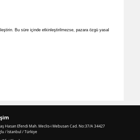
nleştirin. Bu süre içinde etkinleştirilmezse, pazara özgü yasal
işim
laş Hasan Efendi Mah. Meclis-i Mebusan Cad. No:37/A 34427
u / İstanbul / Türkiye