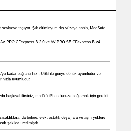
üst seviyeye taşıyor. Şık alüminyum dış yüzeye sahip, MagSafe
lbird AV PRO CFexpress B 2.0 ve AV PRO SE CFexpress B v4
ye kadar bağlantı hızı, USB ile geriye dönük uyumludur ve
arınızla uyumludur.
da başlayabilirsiniz; modülü iPhone'unuza bağlamak için gerekli
caklıklara, darbelere, elektrostatik deşarjlara ve aşırı yüklere
ak şekilde üretilmiştir.