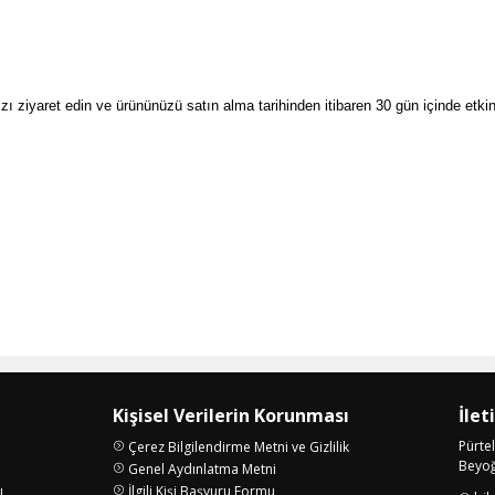
amızı ziyaret edin ve ürününüzü satın alma tarihinden itibaren 30 gün içinde etki
Kişisel Verilerin Korunması
İlet
Pürte
Çerez Bilgilendirme Metni ve Gizlilik
Beyoğl
Genel Aydınlatma Metni
ı
İlgili Kişi Başvuru Formu