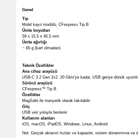
Genel
Tip
Mobil kayıt modülü, CFexpress Tip B
Ünite boyutları
59 x 15,5 x 45,5 mm
Ünite ağırlığı
~ 65 g (kart olmadan)
Teknik Özellikler
Ana cihaz arayüzü
USB-C 3.2 Gen 2x2, 20 Gb/s'ye kadar, USB geriye dönük uyumlu,
Sürücü arayüzü
CFexpress™ Tip B
Özellikler
MagSafe ile manyetik olarak takılabilir
Güç
USB veri yoluyla beslenir
Kullanım alanları
iOS, macOS, iPadOS, Windows, Linux, Android
Not: Gerçek aktarım hızları ve kapasite, sistem donanımına ve diğe