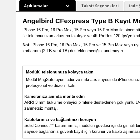
Açıklamalar
Taksit Seçenekleri
İade 
Angelbird CFexpress Type B Kayıt M
iPhone 16 Pro, 16 Pro Max, 15 Pro veya 15 Pro Max ile sinemati
ile telefonunuzun arkasına takılıyor ve 4K ProRes 120 fps'ye kad
Not
: iPhone 16 Pro, 16 Pro Max, 15 Pro ve 15 Pro Max veya uy
kartlarının (2 TB ve 4 TB) desteklenmediğini unutmayın.
Modülü telefonunuza kolayca takın
Modül MagSafe uyumludur ve mıknatıs sayesinde iPhone'unuza 
profesyonel ve düzenli kalır.
Kameranıza anında monte edin
ARRI 3 mm bükülme önleyici pimlerle desteklenen çok yönlü 1/4''
zahmetsiz montaj.
Kablolarınızı ve bağlantınızı koruyun
Solid Connect™ tasarımımız, modülün gövdesi içinde girintili bi
sayede bağlantınız güvenli kayıt için korunur ve kablo aşınması 