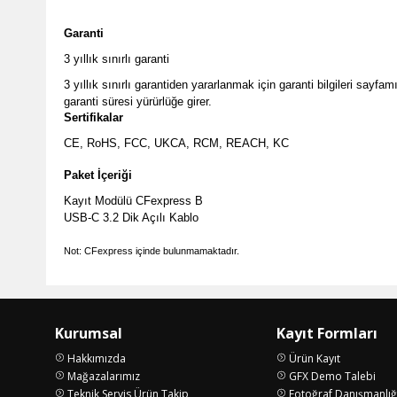
Garanti
3 yıllık sınırlı garanti
3 yıllık sınırlı garantiden yararlanmak için garanti bilgileri sayf
garanti süresi yürürlüğe girer.
Sertifikalar
CE, RoHS, FCC, UKCA, RCM, REACH, KC
Paket İçeriği
Kayıt Modülü CFexpress B
USB-C 3.2 Dik Açılı Kablo
Not: CFexpress içinde bulunmamaktadır.
Kurumsal
Kayıt Formları
Hakkımızda
Ürün Kayıt
Mağazalarımız
GFX Demo Talebi
Teknik Servis Ürün Takip
Fotoğraf Danışmanlığ