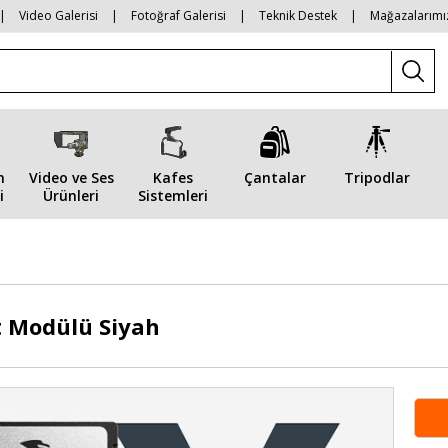
|
Video Galerisi
|
Fotoğraf Galerisi
|
Teknik Destek
|
Mağazalarımı
n
Video ve Ses
Kafes
Çantalar
Tripodlar
i
Ürünleri
Sistemleri
t Modülü Siyah