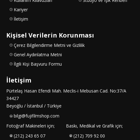
Kullanım Kılavuzları
Stüdyo ve Işık Rehberi
Kariyer
İletişim
Kişisel Verilerin Korunması
Çerez Bilgilendirme Metni ve Gizlilik
Genel Aydınlatma Metni
İlgili Kişi Başvuru Formu
İletişim
Pürtelaş Hasan Efendi Mah. Meclis-i Mebusan Cad. No:37/A
34427
Beyoğlu / İstanbul / Türkiye
bilgi@fujifilmshop.com
Fotoğraf Makineleri için;
Baskı, Medikal ve Grafik için;
(212) 243 65 07
(212) 709 92 00