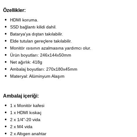
Özellikler:
HDMI koruma.
SSD bağlantı kilidi dahil.
Batarya'ya dıştan takılabilir.
Elde tutulan gereçlere takılabilir.
Monitör ısısının azalmasına yardımcı olur.
Ürün boyutları: 246x144x50mm
Net ağırlık: 418g
Ambalaj boyutları: 270x180x45mm
Materyal: Alüminyum Alaşım
Ambalaj içeriği:
1 x Monitör kafesi
1 x HDMI kıskaç
2 x 1/4"-20 vida
2 x M4 vida
2 x Altıgen anahtar