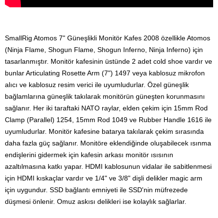
SmallRig Atomos 7" Güneşlikli Monitör Kafes 2008 özellikle Atomos
(Ninja Flame, Shogun Flame, Shogun Inferno, Ninja Inferno) için
tasarlanmıştır. Monitör kafesinin üstünde 2 adet cold shoe vardır ve
bunlar Articulating Rosette Arm (7") 1497 veya kablosuz mikrofon
alıcı ve kablosuz resim verici ile uyumludurlar. Özel güneşlik
bağlamlarına güneşlik takılarak monitörün güneşten korunmasını
sağlanır. Her iki taraftaki NATO raylar, elden çekim için 15mm Rod
Clamp (Parallel) 1254, 15mm Rod 1049 ve Rubber Handle 1616 ile
uyumludurlar. Monitör kafesine batarya takılarak çekim sırasında
daha fazla güç sağlanır. Monitöre eklendiğinde oluşabilecek ısınma
endişlerini gidermek için kafesin arkası monitör ısısının
azaltılmasına katkı yapar. HDMI kablosunun vidalar ile sabitlenmesi
için HDMI kıskaçlar vardır ve 1/4" ve 3/8" dişli delikler magic arm
için uygundur. SSD bağlantı emniyeti ile SSD'nin müfrezede
düşmesi önlenir. Omuz askısı delikleri ise kolaylık sağlarlar.