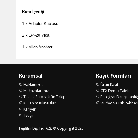
Kutu İçeriği 
1 x Adaptör Kablosu

2 x 1/4-20 Vida

1 x Allen Anahtarı
Kurumsal
Kayıt Formları
Hakkımızda
Ürün Kayıt
Mağazalarımız
GFX Demo Talebi
Teknik Servis Ürün Takip
Fotoğraf Danışmanlığ
Kullanım Kılavuzları
Stüdyo ve Işık Rehber
Kariyer
İletişim
Fujifilm Dış Tic. A.Ş, © Copyright 2025