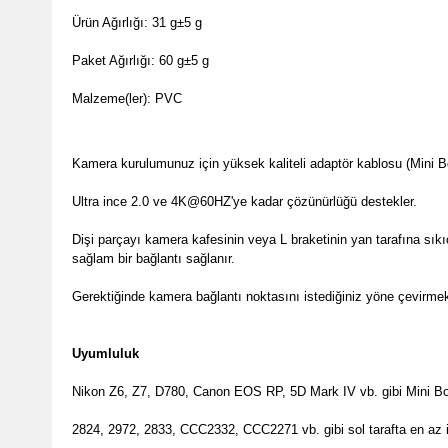
Ürün Ağırlığı: 31 g±5 g

Paket Ağırlığı: 60 g±5 g

Malzeme(ler): PVC
Kamera kurulumunuz için yüksek kaliteli adaptör kablosu (Mini B
Ultra ince 2.0 ve 4K@60HZ'ye kadar çözünürlüğü destekler.

Dişi parçayı kamera kafesinin veya L braketinin yan tarafına sıkı
sağlam bir bağlantı sağlanır.

Gerektiğinde kamera bağlantı noktasını istediğiniz yöne çevirme
Uyumluluk 
Nikon Z6, Z7, D780, Canon EOS RP, 5D Mark IV vb. gibi Mini Boy
2824, 2972, 2833, CCC2332, CCC2271 vb. gibi sol tarafta en az i