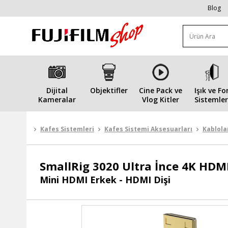
Blog
Dijital
Objektifler
Cine Pack ve
Işık ve Fo
Kameralar
Vlog Kitler
Sistemler
Kafes Sistemleri
Kafes Sistemi Aksesuarları
Kablola
SmallRig
3020 Ultra İnce 4K HDMI 
Mini HDMI Erkek - HDMI Dişi