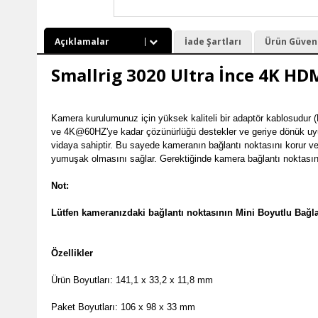
Açıklamalar
İade Şartları
Ürün Güvenli
Smallrig 3020 Ultra İnce 4K HDMI
Kamera kurulumunuz için yüksek kaliteli bir adaptör kablosudur (
ve 4K@60HZ'ye kadar çözünürlüğü destekler ve geriye dönük uyuml
vidaya sahiptir. Bu sayede kameranın bağlantı noktasını korur ve
yumuşak olmasını sağlar. Gerektiğinde kamera bağlantı noktasını
Not:

Lütfen kameranızdaki bağlantı noktasının Mini Boyutlu Bağl
Özellikler 
Ürün Boyutları: 141,1 x 33,2 x 11,8 mm

Paket Boyutları: 106 x 98 x 33 mm
