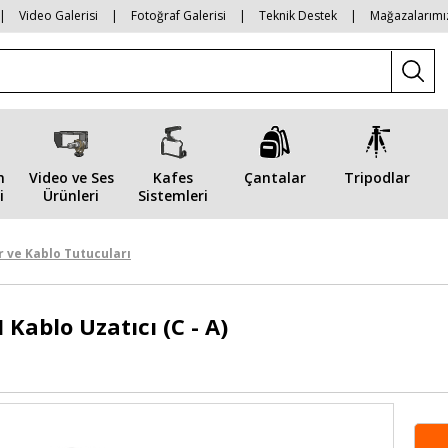
|
Video Galerisi
|
Fotoğraf Galerisi
|
Teknik Destek
|
Mağazalarımı
n
Video ve Ses
Kafes
Çantalar
Tripodlar
i
Ürünleri
Sistemleri
r ve Kablo Tutucuları
Kablo Uzatıcı (C - A)