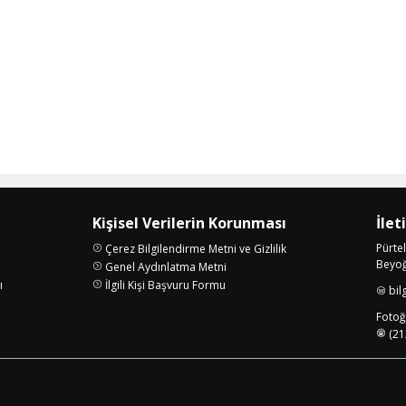
Kişisel Verilerin Korunması
İlet
Pürte
Çerez Bilgilendirme Metni ve Gizlilik
Beyoğl
Genel Aydınlatma Metni
ı
İlgili Kişi Başvuru Formu
bil
i
Fotoğr
(21