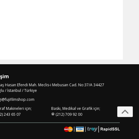
işim
laş Hasan Efendi Mah. Meclis-i Mebusan Cad. No:37/A 34427
u / İstanbul / Türkiye
gi@fujifilmshop.com
af Makineleri için;
Baskı, Medikal ve Grafik için;
2) 243 65 07
(212) 709 92 00