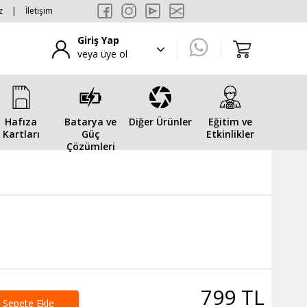
z
|
İletişim
Giriş Yap
veya üye ol
Hafıza
Batarya ve
Diğer Ürünler
Eğitim ve
Kartları
Güç
Etkinlikler
Çözümleri
799 TL
Sepete Ekle