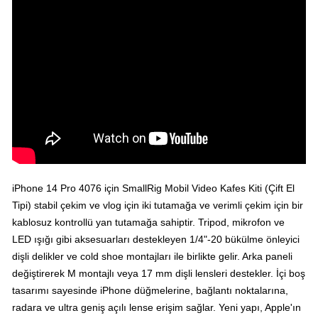
iPhone 14 Pro 4076 için SmallRig Mobil Video Kafes Kiti (Çift El
Tipi) stabil çekim ve vlog için iki tutamağa ve verimli çekim için bir
kablosuz kontrollü yan tutamağa sahiptir.
Tripod, mikrofon ve
LED ışığı gibi aksesuarları destekleyen 1/4"-20 bükülme önleyici
dişli delikler ve cold shoe montajları ile birlikte gelir.
Arka paneli
değiştirerek M montajlı veya 17 mm dişli lensleri destekler. İçi boş
tasarımı sayesinde iPhone düğmelerine, bağlantı noktalarına,
radara ve ultra geniş açılı lense erişim sağlar.
Yeni yapı, Apple'ın