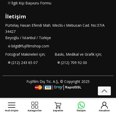
İlgili Kişi Başvuru Formu
İletişim
Pürtelaş Hasan Efendi Mah. Meclis-i Mebusan Cad. No:37/A
34427
Beyoğlu / İstanbul / Türkiye
bilgi@fujifilmshop.com
Fotoğraf Makineleri için;
Baskı, Medikal ve Grafik için;
(212) 243 65 07
(212) 709 92 00
Fujifilm Dış Tic. A.Ş, © Copyright 2025
Hızlı Erişim
Kategoriler
Sepetim
İletişim
Hesabım