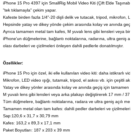
iPhone 15 Pro 4397 için SmallRig Mobil Video Kiti (Çift Elde Taşınabilir)
"tek tıklamayla" çekim yapar.
Kafeste birden fazla 1/4"-20 dişli delik ve tutacak, tripod, mikrofon, L
Hepsinde yatay ve dikey yönde çekim arasında kolay ve anında geçiş 
Ayrıca tamamen metal tam kafes, M yuvalı lens gibi lensleri veya bir a
iPhone'un düğmelerine, bağlantı noktalarına, radarına, ultra geniş açı
olası darbeleri ve çizilmeleri önleyen dahili pedlerle donatılmıştır.
Özellikler:
iPhone 15 Pro için özel, iki elle kullanılan video kiti: daha istikrarlı v
Mikrofon, LED video ışığı, tutamak, tripod, el askısı vb. için çeşitli aks
Yatay ve dikey yönler arasında kolay ve anında geçiş için tamamen ye
M yuvalı lens gibi lensleri veya arka plakayı değiştirerek 17 mm / 37 m
Tüm düğmelere, bağlantı noktalarına, radara ve ultra geniş açılı me
Tamamen metal olan tam kafes: dahili pedler darbeleri ve çizilmeleri ön
Sap:120,6 x 31,7 x 30,79 mm

Kafes: 163,2 x 89,3 x 17,1 mm
Paket Boyutları: 187 x 203 x 39 mm
