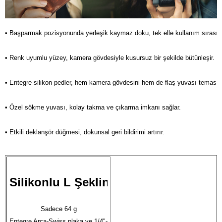
• Başparmak pozisyonunda yerleşik kaymaz doku, tek elle kullanım sırasında
• Renk uyumlu yüzey, kamera gövdesiyle kusursuz bir şekilde bütünleşir.

• Entegre silikon pedler, hem kamera gövdesini hem de flaş yuvası temas nok
• Özel sökme yuvası, kolay takma ve çıkarma imkanı sağlar.

• Etkili deklanşör düğmesi, dokunsal geri bildirimi artırır.
Silikonlu L Şeklinde Tutak
Sadece 64 g

Entegre Arca-Swiss plaka ve 1/4"-20 dişli delik