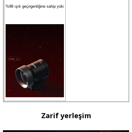
%98 ışık geçirgenliğine sahip yüksek netlikte 5 lensli optik sistem
Zarif yerleşim