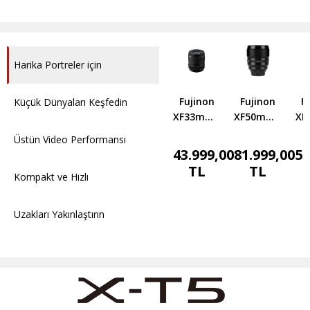
Harika Portreler için
Fujinon
Fujinon
F
Küçük Dünyaları Keşfedin
XF33mmF1.4
XF50mmF1.0
XF
R LM WR
R WR
R
Üstün Video Performansı
Objektif
Objektif
Ob
43.999,00
81.999,00
51
TL
TL
Kompakt ve Hızlı
Uzakları Yakınlaştırın