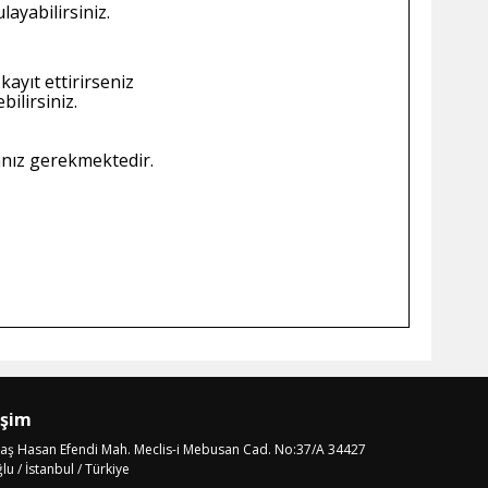
ayabilirsiniz.
kayıt ettirirseniz
ilirsiniz.
anız gerekmektedir.
işim
laş Hasan Efendi Mah. Meclis-i Mebusan Cad. No:37/A 34427
u / İstanbul / Türkiye