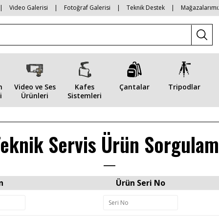
|
Video Galerisi
|
Fotoğraf Galerisi
|
Teknik Destek
|
Mağazalarımı
n
Video ve Ses
Kafes
Çantalar
Tripodlar
i
Ürünleri
Sistemleri
eknik Servis Ürün Sorgula
n
Ürün Seri No