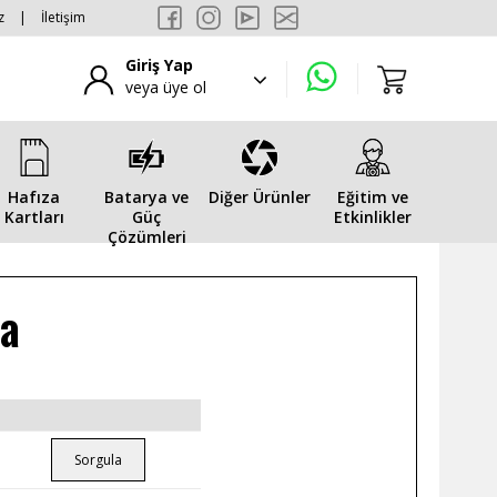
z
|
İletişim
Giriş Yap
veya üye ol
Hafıza
Batarya ve
Diğer Ürünler
Eğitim ve
Kartları
Güç
Etkinlikler
Çözümleri
ma