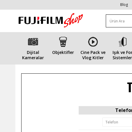
Blog
Dijital
Objektifler
Cine Pack ve
Işık ve Fo
Kameralar
Vlog Kitler
Sistemler
T
Telefo