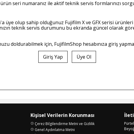
ürün seri numaranız ile aktif teknik servis formlarınızı sorgul
a üye olup sahip olduğunuz Fujifilm X ve GFX serisi ürünleri 
ızın teknik servis durumunu bu ekranda güncel olarak göreb
zu doldurabilmek için, FujifilmShop hesabınıza giriş yapm
Giriş Yap
Üye Ol
Kişisel Verilerin Korunması
İlet
Pürte
Çerez Bilgilendirme Metni ve Gizlilik
Beyoğl
Genel Aydınlatma Metni