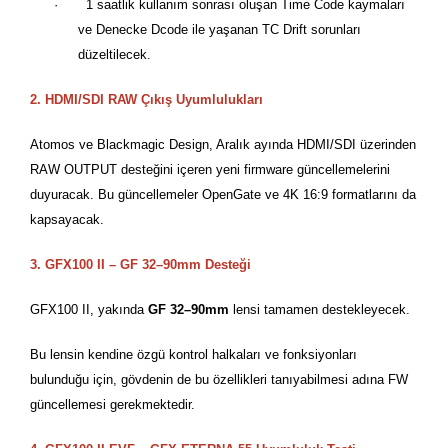
·
1 saatlik kullanım sonrası oluşan Time Code kaymaları
ve Denecke Dcode ile yaşanan TC Drift sorunları
düzeltilecek.
2. HDMI/SDI RAW
Çıkış Uyumlulukları
Atomos ve Blackmagic Design, Aralık ayında HDMI/SDI üzerinden
RAW OUTPUT desteğini içeren yeni firmware güncellemelerini
duyuracak. Bu güncellemeler OpenGate ve 4K 16:9 formatlarını da
kapsayacak.
3. GFX100 II
–
GF 32
–
90mm Deste
ği
GFX100 II, yakında
GF 32
–
90mm
lensi tamamen destekleyecek.
Bu lensin kendine
ö
zgü kontrol halkaları ve fonksiyonları
bulunduğu için, g
ö
vdenin de bu
ö
zellikleri tanıyabilmesi adına FW
güncellemesi gerekmektedir.