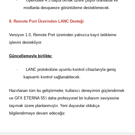
·
OpenGate
4:3 ba
şta olmak üzere çeşitli oranlarda ve
modlarda desqueeze g
ö
rüntüleme desteklenecek.
8. Remote Port
Üzerinden LANC Desteği
Versiyon 1.0, Remote Port üzerinden yalnızca kayıt tetikleme
işlevini destekliyor.
Güncellemeyle birlikte:
·
LANC protokolüne uyumlu kontrol cihazlarıyla geniş
kapsamlı kontrol sağlanabilecek.
Hazırlanan tüm bu geliştirmeler, kullanıcı deneyimini güçlendirmek
ve GFX ETERNA 55
’
i daha profesyonel bir kullanım seviyesine
taşımak üzere planlanmıştır. Yeni duyurular oldukça
bilgilendirmeye devam edeceğiz.