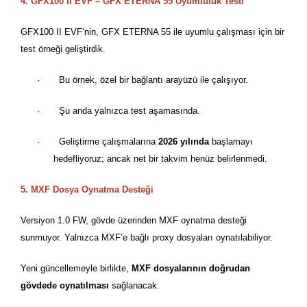
4. GFX100 II EVF – GFX ETERNA 55 Uyumluluk Testi
GFX100 II EVF
’
nin, GFX ETERNA 55 ile uyumlu çalış
mas
ı için bir
test
ö
rneği geliştirdik.
·
Bu
ö
rnek,
ö
zel bir bağlantı arayüzü ile çalışıyor.
·
Şu anda yalnızca test aşaması
nda.
·
Geliştirme çalışmalarına
2026 yılında
başlamayı
hedefliyoruz; ancak net bir takvim henüz belirlenmedi.
5. MXF Dosya Oynatma Desteği
Versiyon 1.0 FW, g
ö
vde
üzerinden MXF oynatma desteği
sunmuyor. Yalnızca MXF
’
e bağlı proxy dosyaları oynatılabiliyor.
Yeni güncellemeyle birlikte,
MXF dosyalarını
n do
ğrudan
g
ö
vdede oynatılması
sağlanacak.