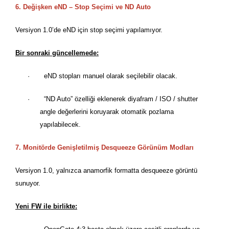
6. Değiş
ken eND
–
Stop Se
çimi ve ND Auto
Versiyon 1.0
’
de eND iç
in stop se
çimi yapılamıyor.
Bir sonraki güncellemede:
·
eND stopları manuel olarak seçilebilir olacak.
·
“
ND Auto” özelliği eklenerek diyafram / ISO / shutter
angle değerlerini koruyarak otomatik pozlama
yapılabilecek.
7. Monit
ö
rde Genişletilmiş
Desqueeze G
ö
rünü
m Modlar
ı
Versiyon 1.0, yalnı
zca anamorfik formatta desqueeze g
ö
rüntü
sunuyor.
Yeni FW ile birlikte: