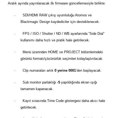
Aralık ayında yayınlanacak ilk firmware güncellemesiyle birlikte:
·
SDI/HDMI RAW çıkış uyumluluğu Atomos ve
Blackmagic Design kaydediciler için desteklenecek.
·
FPS / ISO / Shutter / ND / WB ayarlarında
“
Side Dial
”
kullanımı daha hızlı ve pratik hale getirilecek.
·
Men
ü üzerinden HOME ve PROJECT b
ö
lümlerindeki
g
ö
rüntü
format
ı/çözünürlük seçimleri kolaylaştırılacak.
·
Clip numaraları artık
0 yerine 0001
’
den başlayacak.
·
Sub monitor parlaklığı
-5
yapıldığında ekran ışığı
tamamen kapanacak.
·
Kayıt sırasında Time Code g
ö
stergesi daha akıcı hale
getirilecek.