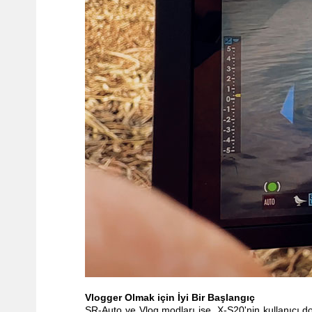
Vlogger Olmak için İyi Bir Başlangıç
SR-Auto ve
Vlog
modları
ise, X-S20'nin kullanıcı d