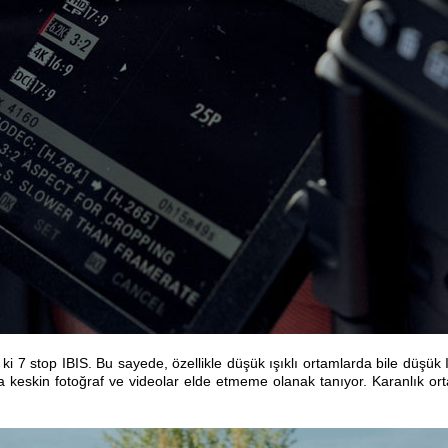
z ki 7 stop IBIS. Bu sayede, özellikle düşük ışıklı ortamlarda bile düş
keskin fotoğraf ve videolar elde etmeme olanak tanıyor. Karanlık orta