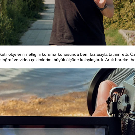
eketli objelerin netliğini koruma konusunda beni fazlasıyla tatmin etti. Ö
, fotoğraf ve video çekimlerimi büyük ölçüde kolaylaştırdı. Artık hareket