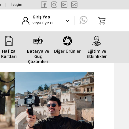
z
|
İletişim
Giriş Yap
veya üye ol
Hafıza
Batarya ve
Diğer Ürünler
Eğitim ve
Kartları
Güç
Etkinlikler
Çözümleri