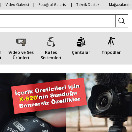
|
Video Galerisi
|
Fotoğraf Galerisi
|
Teknik Destek
|
Mağazalarımı
n
Video ve Ses
Kafes
Çantalar
Tripodlar
i
Ürünleri
Sistemleri