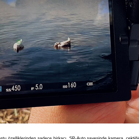
ostu özelliklerinden sadece birkaçı. SR-Auto sayesinde kamera, çektiği