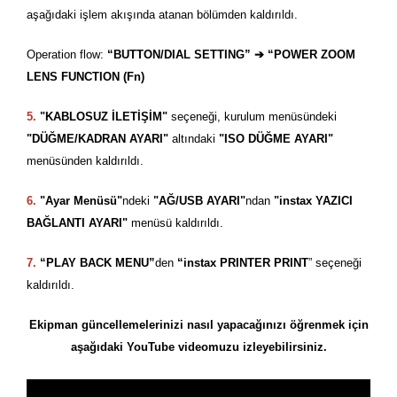
aşağıdaki işlem akışında atanan bölümden kaldırıldı.
Operation flow:
“BUTTON/DIAL SETTING” ➔ “POWER ZOOM
LENS FUNCTION (Fn)
5.
"KABLOSUZ İLETİŞİM"
seçeneği, kurulum menüsündeki
"DÜĞME/KADRAN AYARI"
altındaki
"ISO DÜĞME AYARI"
menüsünden kaldırıldı.
6.
"Ayar Menüsü"
ndeki
"AĞ/USB AYARI"
ndan
"instax YAZICI
BAĞLANTI AYARI"
menüsü kaldırıldı.
7.
“PLAY BACK MENU”
den
“instax PRINTER PRINT
” seçeneği
kaldırıldı.
Ekipman güncellemelerinizi nasıl yapacağınızı öğrenmek için
aşağıdaki YouTube videomuzu izleyebilirsiniz.