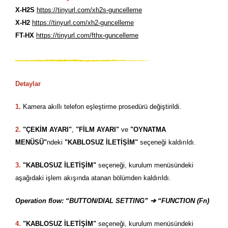
X-H2S
https://tinyurl.com/xh2s-guncelleme
X-H2
https://tinyurl.com/xh2-guncelleme
FT-HX
https://tinyurl.com/fthx-guncelleme
Detaylar
1.
Kamera akıllı telefon eşleştirme prosedürü değiştirildi.
2.
"ÇEKİM AYARI"
,
"FİLM AYARI"
ve
"OYNATMA
MENÜSÜ"
ndeki
"KABLOSUZ İLETİŞİM"
seçeneği kaldırıldı.
3.
"KABLOSUZ İLETİŞİM"
seçeneği, kurulum menüsündeki
aşağıdaki işlem akışında atanan bölümden kaldırıldı.
Operation flow: “BUTTON/DIAL SETTING” ➔ “FUNCTION (Fn)
4.
"KABLOSUZ İLETİŞİM"
seçeneği, kurulum menüsündeki