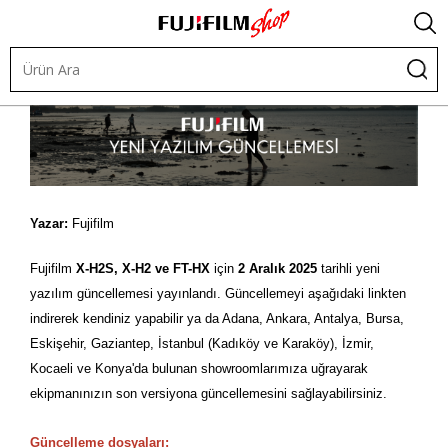
Yazar:
Fujifilm
Fujifilm
X-H2S, X-H2 ve FT-HX
için
2 Aralık 2025
tarihli yeni
yazılım güncellemesi yayınlandı. Güncellemeyi a
ş
a
ğ
ıdaki linkten
indirerek kendiniz yapabilir ya da Adana, Ankara, Antalya, Bursa,
Eski
ş
ehir,
Gaziantep,
İ
stanbul (Kadıköy ve Karaköy),
İ
zmir,
Kocaeli ve Konya'da bulunan showroomlarımıza u
ğ
rayarak
ekipmanınızın son versiyona güncellemesini sa
ğ
layabilirsiniz.
G
üncelleme dosyaları: