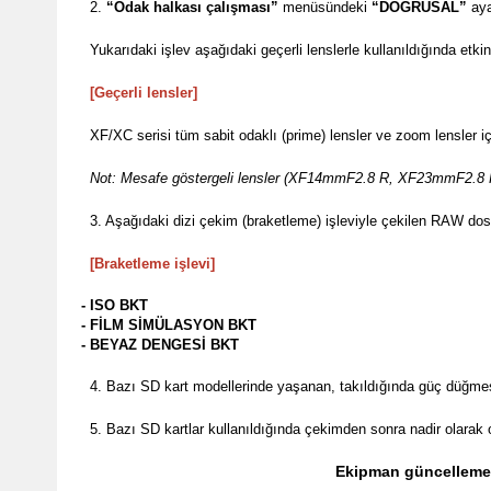
2.
“Odak halkası çalışması”
menüsündeki
“DOĞRUSAL”
aya
Yukarıdaki işlev aşağıdaki geçerli lenslerle kullanıldığında etkinle
[Geçerli lensler]
XF/XC serisi tüm sabit odaklı (prime) lensler ve zoom lensler iç
Not: Mesafe göstergeli lensler (XF14mmF2.8 R, XF23mmF2.8 R
3. Aşağıdaki dizi çekim (braketleme) işleviyle çekilen RAW dos
[Braketleme işlevi]
ISO BKT
FİLM SİMÜLASYON BKT
BEYAZ DENGESİ BKT
4. Bazı SD kart modellerinde yaşanan, takıldığında güç düğmes
5. Bazı SD kartlar kullanıldığında çekimden sonra nadir olarak
Ekipman güncellemele