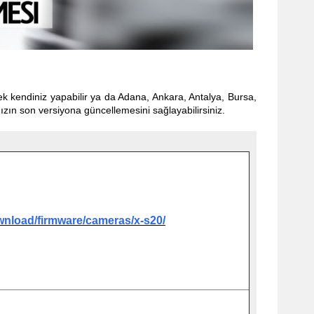
rek kendiniz yapabilir ya da Adana, Ankara, Antalya, Bursa,
ızın son versiyona güncellemesini sa
ğ
layabilirsiniz.
ownload/firmware/cameras/x-s20/