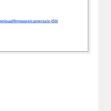
ownload/firmware/cameras/x-t50/