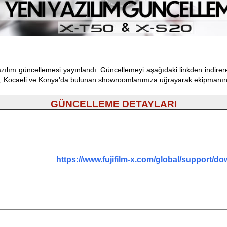
 yazılım güncellemesi yayınlandı. Güncellemeyi a
ş
a
ğ
ıdaki linkden indire
, Kocaeli ve Konya'da bulunan showroomlarımıza u
ğ
rayarak ekipmanın
GÜNCELLEME DETAYLARI
https://www.fujifilm-x.com/global/support/d