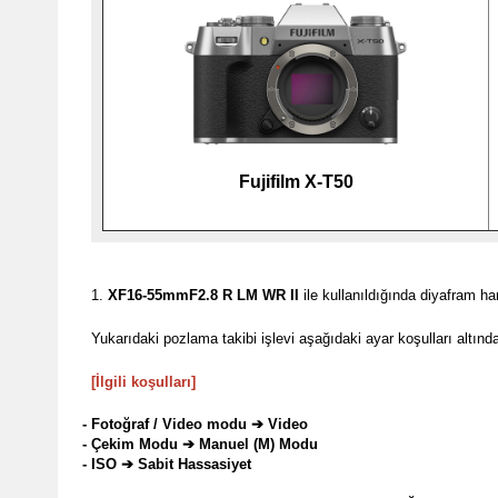
Fujifilm X-T50
1.
XF16-55mmF2.8 R LM WR II
ile kullanıldığında diyafram ha
Yukarıdaki pozlama takibi işlevi aşağıdaki ayar koşulları altında e
[İlgili koşulları]
Fotoğraf / Video modu
➔
Video
Çekim Modu
➔
Manuel (M) Modu
ISO
➔
Sabit Hassasiyet