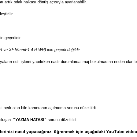
rı artık odak halkası dönüş açısıyla ayarlanabilir.
ştirilir.
in geçerlidir.
 ve XF16mmF1.4 R WR) için geçerli değildir.
yaların edit işlemi yapılırken nadir durumlarda imaj bozulmasına
neden olan bi
i açık olsa bile kameranın açılmama sorunu düzeltildi.
 oluşan
“YAZMA HATASI”
sorunu düzeltildi.
rinizi nasıl yapacağınızı öğrenmek için aşağıdaki YouTube videom