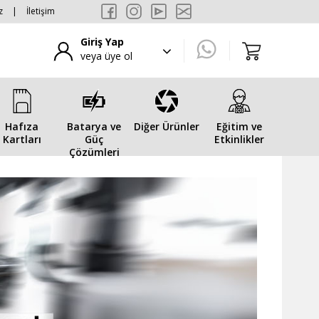
z
|
İletişim
Giriş Yap
veya üye ol
Hafıza
Batarya ve
Diğer Ürünler
Eğitim ve
Kartları
Güç
Etkinlikler
Çözümleri