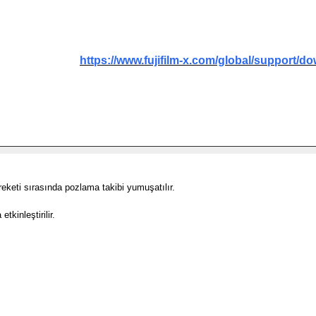
https://www.fujifilm-x.com/global/support/d
reketi sırasında pozlama takibi yumuşatılır.
tkinleştirilir.