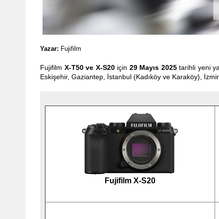
Yazar:
Fujifilm
Fujifilm
X-T50 ve X-S20
için
29 Mayıs 2025
tarihli yeni
Eski
ş
ehir,
Gaziantep,
İ
stanbul (Kadıköy ve Karaköy),
İ
zmir
Fujifilm X-S20