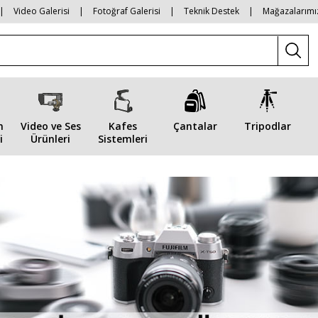
|
Video Galerisi
|
Fotoğraf Galerisi
|
Teknik Destek
|
Mağazalarımı
n
Video ve Ses
Kafes
Çantalar
Tripodlar
i
Ürünleri
Sistemleri