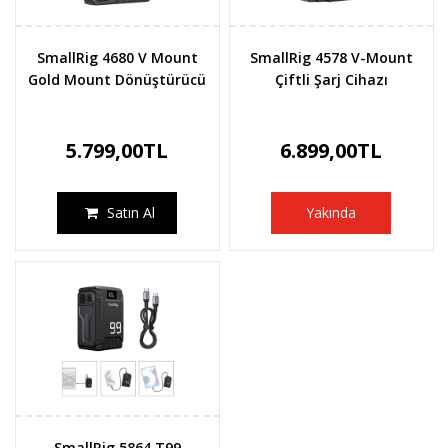
SmallRig 4680 V Mount
SmallRig 4578 V-Mount
Gold Mount Dönüştürücü
Çiftli Şarj Cihazı
5.799,00TL
6.899,00TL
Satın Al
Yakında
SmallRig 5864 T99