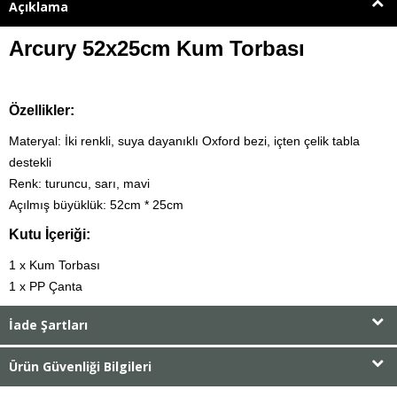
Açıklama
Arcury 52x25cm Kum Torbası
Özellikler:
Materyal: İki renkli, suya dayanıklı Oxford bezi, içten çelik tabla
destekli
Renk: turuncu, sarı, mavi
Açılmış büyüklük: 52cm * 25cm
Kutu İçeriği:
1 x Kum Torbası
1 x PP Çanta
İade Şartları
Ürün Güvenliği Bilgileri