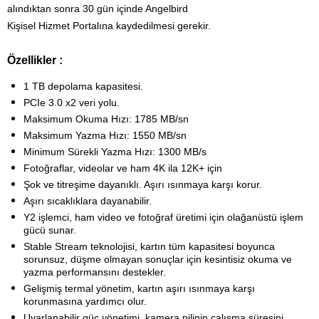
alındıktan sonra 30 gün içinde Angelbird
Kişisel Hizmet Portalına kaydedilmesi gerekir.
Özellikler :
1 TB depolama kapasitesi.
PCIe 3.0 x2 veri yolu.
Maksimum Okuma Hızı: 1785 MB/sn
Maksimum Yazma Hızı: 1550 MB/sn
Minimum Sürekli Yazma Hızı: 1300 MB/s
Fotoğraflar, videolar ve ham 4K ila 12K+ için
Şok ve titreşime dayanıklı. Aşırı ısınmaya karşı korur.
Aşırı sıcaklıklara dayanabilir.
Y2 işlemci, ham video ve fotoğraf üretimi için olağanüstü işlem
gücü sunar.
Stable Stream teknolojisi, kartın tüm kapasitesi boyunca
sorunsuz, düşme olmayan sonuçlar için kesintisiz okuma ve
yazma performansını destekler.
Gelişmiş termal yönetim, kartın aşırı ısınmaya karşı
korunmasına yardımcı olur.
Uyarlanabilir güç yönetimi, kamera pilinin çalışma süresini