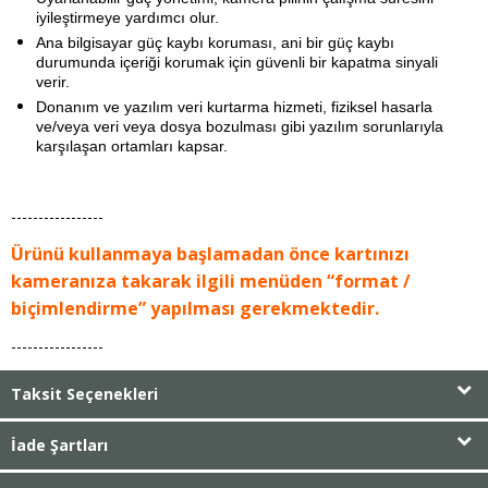
iyileştirmeye yardımcı olur.
Ana bilgisayar güç kaybı koruması, ani bir güç kaybı
durumunda içeriği korumak için güvenli bir kapatma sinyali
verir.
Donanım ve yazılım veri kurtarma hizmeti, fiziksel hasarla
ve/veya veri veya dosya bozulması gibi yazılım sorunlarıyla
karşılaşan ortamları kapsar.
-----------------
Ürünü kullanmaya başlamadan önce kartınızı
kameranıza takarak ilgili menüden “format /
biçimlendirme” yapılması gerekmektedir.
-----------------
Taksit Seçenekleri
İade Şartları