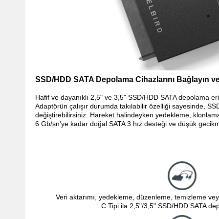
SSD/HDD SATA Depolama Cihazlarını Bağlayın ve
Hafif ve dayanıklı 2,5" ve 3,5" SSD/HDD SATA depolama eri
Adaptörün çalışır durumda takılabilir özelliği sayesinde, 
değiştirebilirsiniz.
Hareket halindeyken yedekleme, klonlama 
6 Gb/sn'ye kadar doğal SATA 3 hız desteği ve düşük gecikme 
Veri aktarımı, yedekleme, düzenleme, temizleme veya
C Tipi ila 2,5"/3,5" SSD/HDD SATA dep