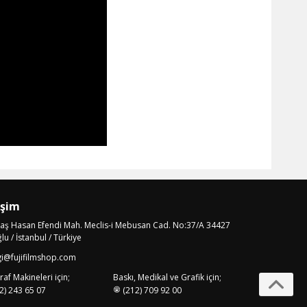
işim
laş Hasan Efendi Mah. Meclis-i Mebusan Cad. No:37/A 34427
u / İstanbul / Türkiye
gi@fujifilmshop.com
af Makineleri için;
Baskı, Medikal ve Grafik için;
2) 243 65 07
(212) 709 92 00