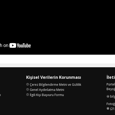
Kişisel Verilerin Korunması
İlet
Pürte
Çerez Bilgilendirme Metni ve Gizlilik
Beyoğl
Genel Aydınlatma Metni
ı
İlgili Kişi Başvuru Formu
bil
i
Fotoğr
(21