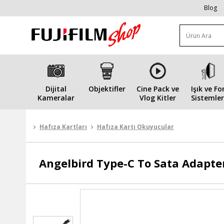
Blog
Dijital
Objektifler
Cine Pack ve
Işık ve Fo
Kameralar
Vlog Kitler
Sistemler
Hafıza Kartları
Hafıza Kartı Okuyucular
Angelbird
Type-C To Sata Adapte