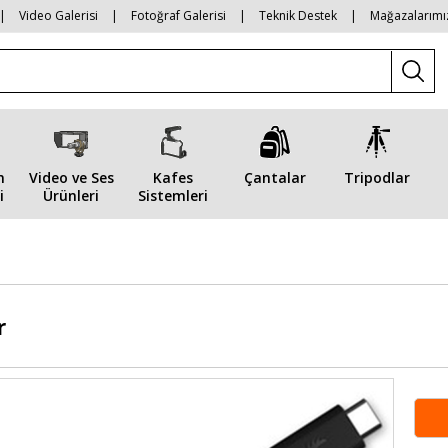
|
Video Galerisi
|
Fotoğraf Galerisi
|
Teknik Destek
|
Mağazalarımı
n
Video ve Ses
Kafes
Çantalar
Tripodlar
i
Ürünleri
Sistemleri
r