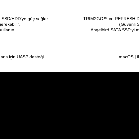
 SSD/HDD'ye güç sağlar.

TRIM2GO™ ve REFRESH Des
erekebilir. 
(Güvenli Si
kullanın.
Angelbird SATA SSD'yi m
ans için UASP desteği.
macOS | i