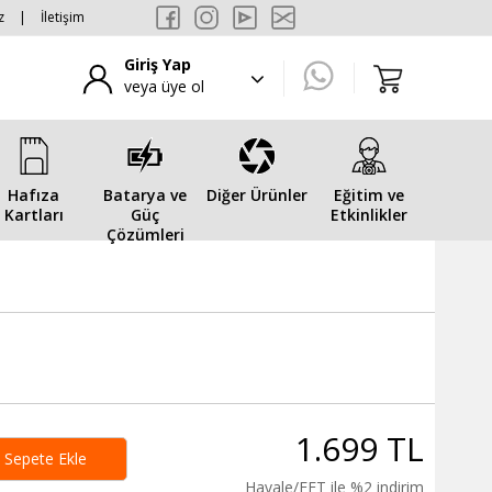
z
|
İletişim
Giriş Yap
veya üye ol
Hafıza
Batarya ve
Diğer Ürünler
Eğitim ve
Kartları
Güç
Etkinlikler
Çözümleri
1.699 TL
Sepete Ekle
Havale/EFT ile %2 indirim