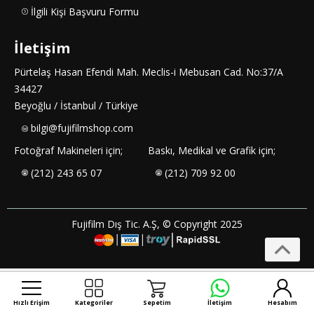
İlgili Kişi Başvuru Formu
İletişim
Pürtelaş Hasan Efendi Mah. Meclis-i Mebusan Cad. No:37/A
34427
Beyoğlu / İstanbul / Türkiye
bilgi@fujifilmshop.com
Fotoğraf Makineleri için;
Baskı, Medikal ve Grafik için;
(212) 243 65 07
(212) 709 92 00
Fujifilm Dış Tic. A.Ş, © Copyright 2025
Hızlı Erişim
Kategoriler
Sepetim
İletişim
Hesabım