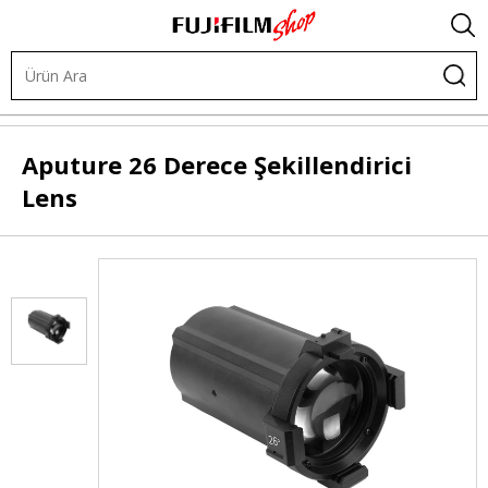
.
Işık ve Fon Sistemleri
Şekillendiriciler
Spotlight
Aputure
26 Derece Şekillendirici
Lens