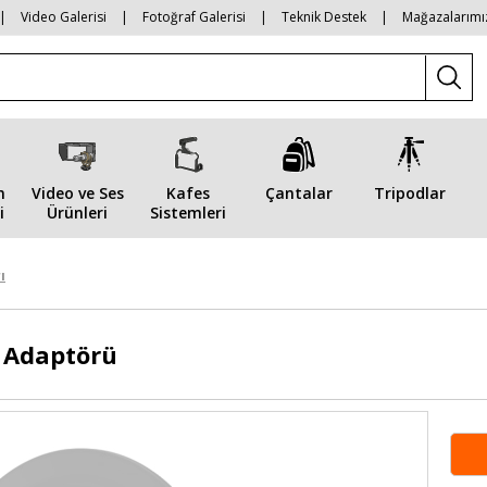
|
Video Galerisi
|
Fotoğraf Galerisi
|
Teknik Destek
|
Mağazalarımı
n
Video ve Ses
Kafes
Çantalar
Tripodlar
i
Ürünleri
Sistemleri
ı
 Adaptörü