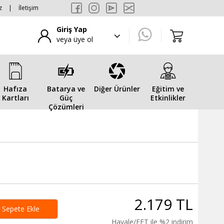
z
|
İletişim
Giriş Yap
veya üye ol
Hafıza
Batarya ve
Diğer Ürünler
Eğitim ve
Kartları
Güç
Etkinlikler
Çözümleri
2.179 TL
Sepete Ekle
Havale/EFT ile %2 indirim