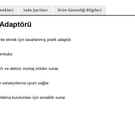
nekleri
İade Şartları
Ürün Güvenliği Bilgileri
 Adaptörü
nte
etmek
için
tasarlanmış
pratik
adaptör.
mludur.
zlı
ve
aletsiz
montaj
imkânı
sunar.
im
senaryolarına
uyum
sağlar.
nlatma
kurulumları
için
esneklik
sunar.