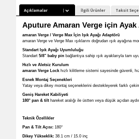
Açıklamalar
İlgili Ürünler
Taksit Seçe
Aputure Amaran Verge için Ayak
amaran
Verge /
Verge
Max
İçin
Işık
Ayağı
Adaptörü
amaran
Verge
ve
Verge
Max
ışıklarını
doğrudan
ışık
ayağına
mo
Standart
Işık
Ayağı
Uyumluluğu
Standart
5/
8"
baby
pin
bağlantıya
sahip
ışık
ayaklarıyla
tam
uyu
Hızlı
ve
Aletsiz
Kurulum
amaran
Verge
Lock
hızlı
kilitleme
sistemi
sayesinde
güvenli,
hı
Esnek
Montaj
Seçenekleri
Yatay
veya
dikey
montaj
seçeneklerini
destekleyerek
farklı
çek
Geniş
Hareket
Kabiliyeti
180°
pan &
tilt
hareket
aralığı
ile
üstten
veya
düşük
açıdan
aydı
Teknik
Özellikler
Pan &
Tilt
Açısı:
180°
Dikey
Yükseklik:
38.1
cm /
15.0
inç