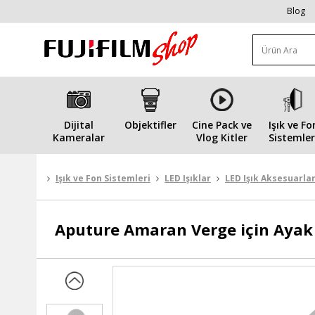
Blog
Dijital
Objektifler
Cine Pack ve
Işık ve Fo
Kameralar
Vlog Kitler
Sistemler
Işık ve Fon Sistemleri
LED Işıklar
LED Işık Aksesuarlar
Aputure
Amaran Verge için Ayak