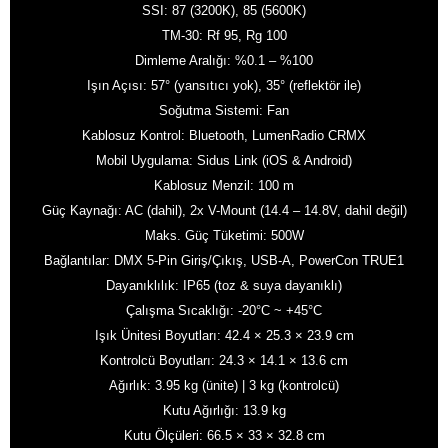
SSI: 87 (3200K), 85 (5600K)
TM-30: Rf 95, Rg 100
Dimleme Aralığı: %0.1 – %100
Işın Açısı: 57° (yansıtıcı yok), 35° (reflektör ile)
Soğutma Sistemi: Fan
Kablosuz Kontrol: Bluetooth, LumenRadio CRMX
Mobil Uygulama: Sidus Link (iOS & Android)
Kablosuz Menzil: 100 m
Güç Kaynağı: AC (dahil), 2x V-Mount (14.4 – 14.8V, dahil değil)
Maks. Güç Tüketimi: 500W
Bağlantılar: DMX 5-Pin Giriş/Çıkış, USB-A, PowerCon TRUE1
Dayanıklılık: IP65 (toz & suya dayanıklı)
Çalışma Sıcaklığı: -20°C ~ +45°C
Işık Ünitesi Boyutları: 42.4 × 25.3 × 23.9 cm
Kontrolcü Boyutları: 24.3 × 14.1 × 13.6 cm
Ağırlık: 3.95 kg (ünite) | 3 kg (kontrolcü)
Kutu Ağırlığı: 13.9 kg
Kutu Ölçüleri: 66.5 × 33 × 32.8 cm