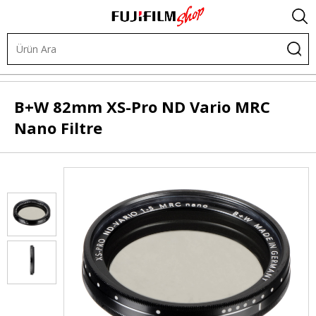
.
Diğer Ürünler
Filtreler
ND (Gray) Filtreler
B+W
82mm XS-Pro ND Vario MRC
Nano Filtre