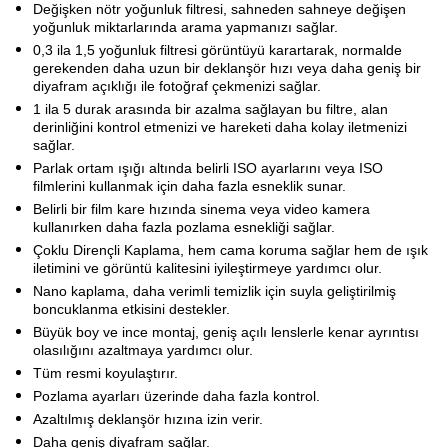
Değişken nötr yoğunluk filtresi, sahneden sahneye değişen
yoğunluk miktarlarında arama yapmanızı sağlar.
0,3 ila 1,5 yoğunluk filtresi görüntüyü karartarak, normalde
gerekenden daha uzun bir deklanşör hızı veya daha geniş bir
diyafram açıklığı ile fotoğraf çekmenizi sağlar.
1 ila 5 durak arasında bir azalma sağlayan bu filtre, alan
derinliğini kontrol etmenizi ve hareketi daha kolay iletmenizi
sağlar.
Parlak ortam ışığı altında belirli ISO ayarlarını veya ISO
filmlerini kullanmak için daha fazla esneklik sunar.
Belirli bir film kare hızında sinema veya video kamera
kullanırken daha fazla pozlama esnekliği sağlar.
Çoklu Dirençli Kaplama, hem cama koruma sağlar hem de ışık
iletimini ve görüntü kalitesini iyileştirmeye yardımcı olur.
Nano kaplama, daha verimli temizlik için suyla geliştirilmiş
boncuklanma etkisini destekler.
Büyük boy ve ince montaj, geniş açılı lenslerle kenar ayrıntısı
olasılığını azaltmaya yardımcı olur.
Tüm resmi koyulaştırır.
Pozlama ayarları üzerinde daha fazla kontrol.
Azaltılmış deklanşör hızına izin verir.
Daha geniş diyafram sağlar.