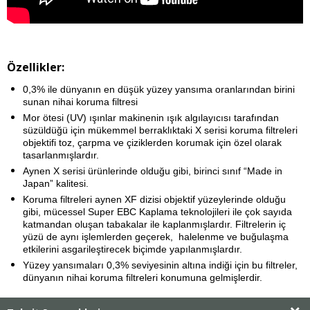
Özellikler:
0,3% ile dünyanın en düşük yüzey yansıma oranlarından birini
sunan nihai koruma filtresi
Mor ötesi (UV) ışınlar makinenin ışık algılayıcısı tarafından
süzüldüğü için mükemmel berraklıktaki X serisi koruma filtreleri
objektifi toz, çarpma ve çiziklerden korumak için özel olarak
tasarlanmışlardır.
Aynen X serisi ürünlerinde olduğu gibi, birinci sınıf “Made in
Japan” kalitesi.
Koruma filtreleri aynen XF dizisi objektif yüzeylerinde olduğu
gibi, mücessel Super EBC Kaplama teknolojileri ile çok sayıda
katmandan oluşan tabakalar ile kaplanmışlardır. Filtrelerin iç
yüzü de aynı işlemlerden geçerek, halelenme ve buğulaşma
etkilerini asgarileştirecek biçimde yapılanmışlardır.
Yüzey yansımaları 0,3% seviyesinin altına indiği için bu filtreler,
dünyanın nihai koruma filtreleri konumuna gelmişlerdir.