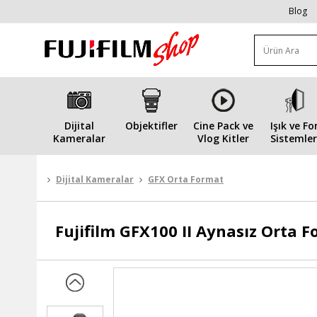
Blog
Dijital
Objektifler
Cine Pack ve
Işık ve Fo
Kameralar
Vlog Kitler
Sistemler
Dijital Kameralar
GFX Orta Format
Fujifilm
GFX100 II Aynasız Orta 