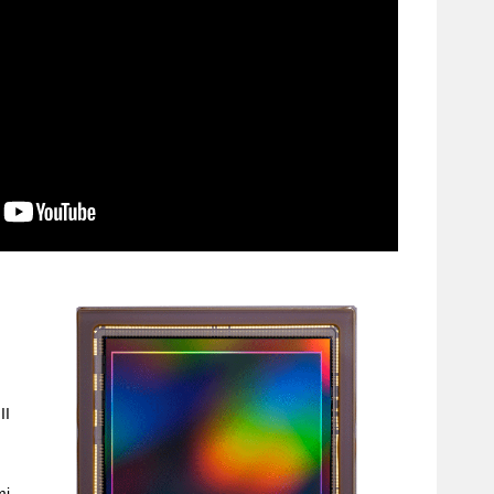
II
mi