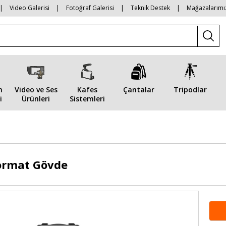
|
Video Galerisi
|
Fotoğraf Galerisi
|
Teknik Destek
|
Mağazalarımı
n
Video ve Ses
Kafes
Çantalar
Tripodlar
i
Ürünleri
Sistemleri
Format Gövde