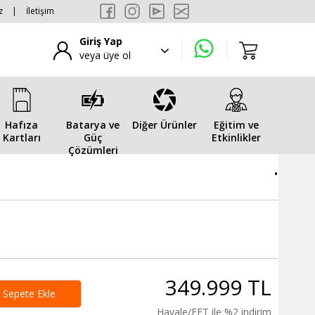
z
|
İletişim
Giriş Yap
veya üye ol
Hafıza
Batarya ve
Diğer Ürünler
Eğitim ve
Kartları
Güç
Etkinlikler
Çözümleri
.
349.999 TL
Sepete Ekle
Havale/EFT ile %2 indirim