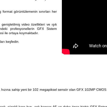
ş format görüntülemenin sınırları her
nişletilmiş video özellikleri ve ışık
ndeki profesyonellerin GFX Sistem
si ile ortaya koymaktadır.
ları keşfedin.
a hızına sahip yeni bir 102 megapiksel sensör olan GFX 102MP CMOS 
üksek, sürekli kare hızı, çok hassas AF ve daha önce hiçbir GFX Siste