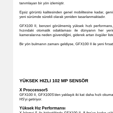
tanımlayan bir yön izlemiştir.
Eşsiz görüntü kalitesinden genel mobilitesine kadar, geni
yeni sürümde sürekli olarak yeniden tasarlanmaktadır.
GFX100 II, benzeri görülmemiş yüksek hızlı performans, ge
hızındaki otomatik odaklaması ile dünyanın her yeri
kameralarına neden güvendiğini, giderek artan övgüler liste
Bir yön bulmanın zamanı geldiyse, GFX100 II ile yeni fırsat
YÜKSEK HIZLI 102 MP SENSÖR
X Proccessor5
GFX100 II, GFX100S'den yaklaşık iki kat daha hızlı okum
HS'yi getiriyor.
Yüksek Hız Performansı
X-İşlemci 5 ile birleştiğinde GFX100 II, 8 fps'ye kadar y