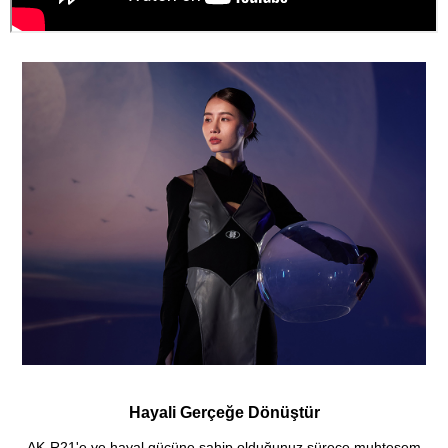
Hayali Gerçeğe Dönüştür
AK-R21'e ve hayal gücüne sahip olduğunuz sürece muhteşem