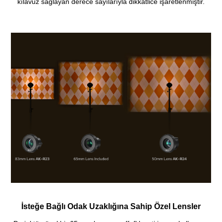
kılavuz sağlayan derece sayılarıyla dikkatlice işaretlenmiştir.
İsteğe Bağlı Odak Uzaklığına Sahip Özel Lensler