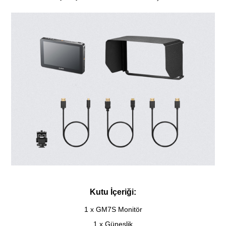
Kutu İçeriği:
1 x GM7S Monitör
1 x Güneşlik