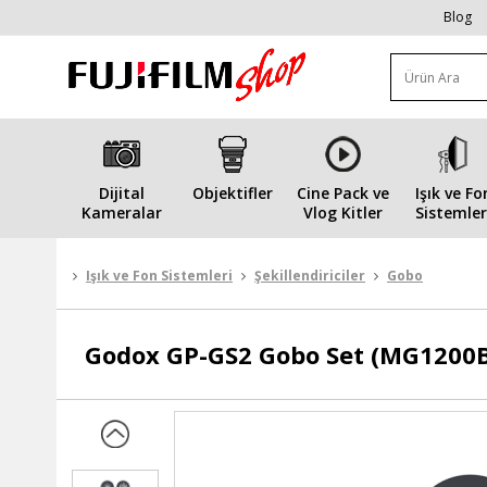
Blog
Dijital
Objektifler
Cine Pack ve
Işık ve Fo
Kameralar
Vlog Kitler
Sistemler
Işık ve Fon Sistemleri
Şekillendiriciler
Gobo
Godox
GP-GS2 Gobo Set (MG1200B