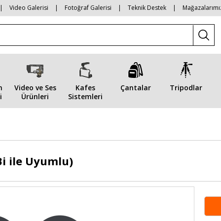
|
Video Galerisi
|
Fotoğraf Galerisi
|
Teknik Destek
|
Mağazalarımı
n
Video ve Ses
Kafes
Çantalar
Tripodlar
i
Ürünleri
Sistemleri
i ile Uyumlu)