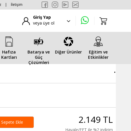
z
|
İletişim
Giriş Yap
veya üye ol
Hafıza
Batarya ve
Diğer Ürünler
Eğitim ve
Kartları
Güç
Etkinlikler
Çözümleri
.
2.149 TL
Sepete Ekle
Havale/EFT ile %2 indirim