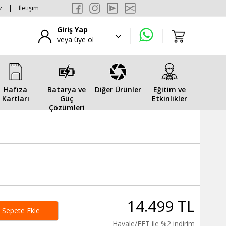
z
|
İletişim
Giriş Yap
veya üye ol
Hafıza
Batarya ve
Diğer Ürünler
Eğitim ve
Kartları
Güç
Etkinlikler
Çözümleri
14.499 TL
Sepete Ekle
Havale/EFT ile %2 indirim