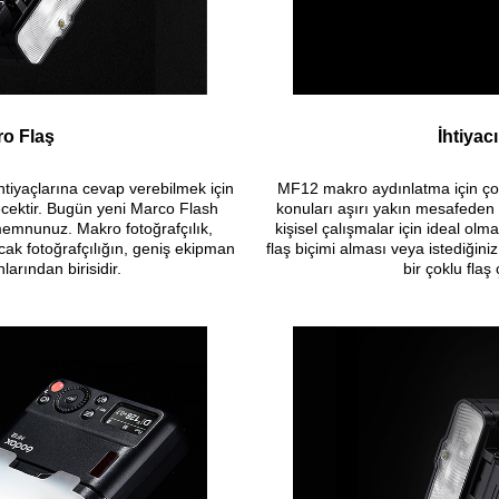
ro Flaş
İhtiyac
ihtiyaçlarına cevap verebilmek için
MF12 makro aydınlatma için çok e
ecektir. Bugün yeni Marco Flash
konuları aşırı yakın mesafeden 
emnunuz. Makro fotoğrafçılık,
kişisel çalışmalar için ideal olm
ncak fotoğrafçılığın, geniş ekipman
flaş biçimi alması veya istediğini
arından birisidir.
bir çoklu flaş