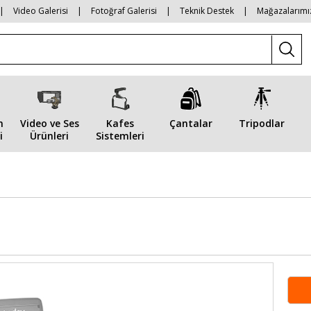
|
Video Galerisi
|
Fotoğraf Galerisi
|
Teknik Destek
|
Mağazalarımı
n
Video ve Ses
Kafes
Çantalar
Tripodlar
i
Ürünleri
Sistemleri