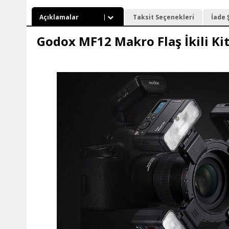
Açıklamalar
Taksit Seçenekleri
İade 
Godox MF12 Makro Flaş İkili Ki