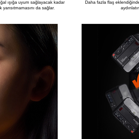
doğal ışığa uyum sağlayacak kadar
Daha fazla flaş eklendiğind
ık yansıtmamasını da sağlar.
aydınlatı