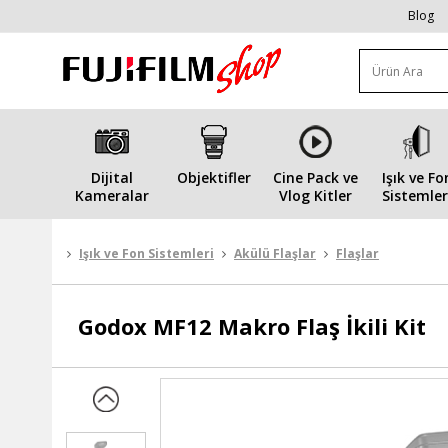
Blog
Dijital
Objektifler
Cine Pack ve
Işık ve Fo
Kameralar
Vlog Kitler
Sistemler
Işık ve Fon Sistemleri
Akülü Flaşlar
Flaşlar
Godox
MF12 Makro Flaş İkili Kit