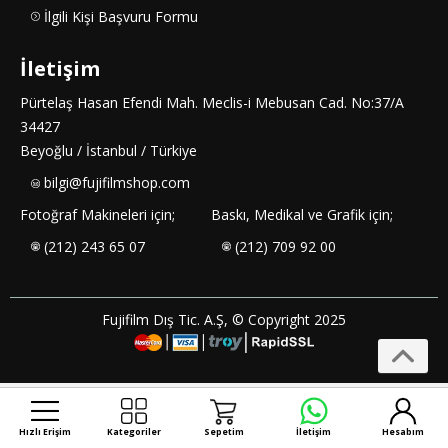
İlgili Kişi Başvuru Formu
İletişim
Pürtelaş Hasan Efendi Mah. Meclis-i Mebusan Cad. No:37/A
34427
Beyoğlu / İstanbul / Türkiye
bilgi@fujifilmshop.com
Fotoğraf Makineleri için;
Baskı, Medikal ve Grafik için;
(212) 243 65 07
(212) 709 92 00
Fujifilm Dış Tic. A.Ş, © Copyright 2025
Hızlı Erişim
Kategoriler
Sepetim
İletişim
Hesabım