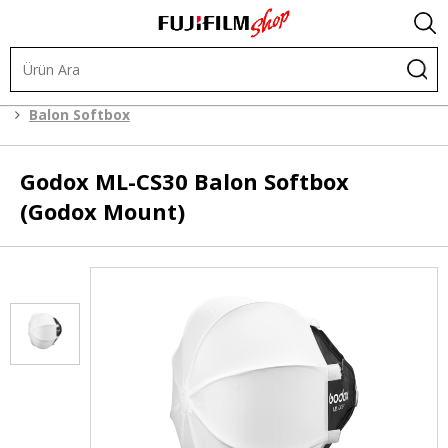
Işık ve Fon Sistemleri
Şekillendiriciler
Softbox
Balon Softbox
Godox
ML-CS30 Balon Softbox
(Godox Mount)