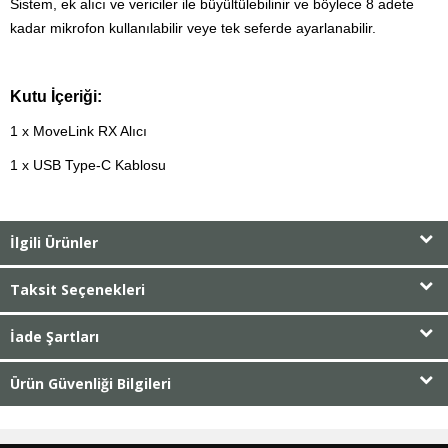
Sistem, ek alıcı ve vericiler ile büyültülebilinir ve böylece 8 adete
kadar mikrofon kullanılabilir veye tek seferde ayarlanabilir.
Kutu İçeriği:
1 x MoveLink RX Alıcı
1 x USB Type-C Kablosu
İlgili Ürünler
Taksit Seçenekleri
İade Şartları
Ürün Güvenliği Bilgileri