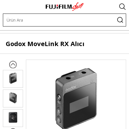
.
Video ve Ses Ürünleri
Mikrofonlar
Yaka Mikrofonları
Godox
MoveLink RX Alıcı