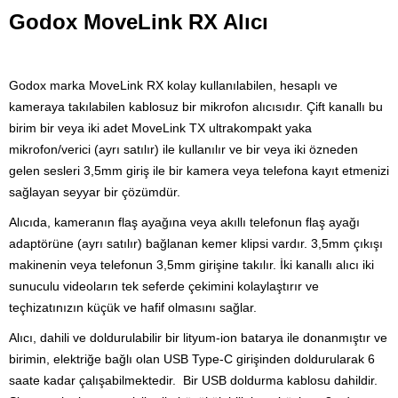
Godox MoveLink RX Alıcı
Godox marka MoveLink RX
kolay kullanılabilen, hesaplı ve
kameraya takılabilen kablosuz bir mikrofon alıcısıdır. Çift kanallı bu
birim bir veya iki adet MoveLink TX ultrakompakt yaka
mikrofon/verici (ayrı satılır) ile kullanılır ve bir veya iki özneden
gelen sesleri 3,5mm giriş ile bir kamera veya telefona kayıt etmenizi
sağlayan seyyar bir çözümdür.
Alıcıda, kameranın flaş ayağına veya akıllı telefonun flaş ayağı
adaptörüne (ayrı satılır) bağlanan kemer klipsi vardır. 3,5mm çıkışı
makinenin veya telefonun 3,5mm girişine takılır. İki kanallı alıcı iki
sunuculu videoların tek seferde çekimini kolaylaştırır ve
teçhizatınızın küçük ve hafif olmasını sağlar.
Alıcı, dahili ve doldurulabilir bir lityum-ion batarya ile donanmıştır ve
birimin, elektriğe bağlı olan USB Type-C girişinden doldurularak 6
saate kadar çalışabilmektedir. Bir USB doldurma kablosu dahildir.