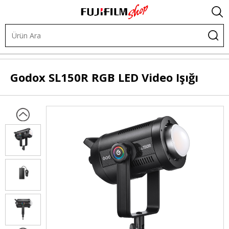
.
Işık ve Fon Sistemleri
LED Işıklar
Şekillendirilebilir LED
Godox
SL150R RGB LED Video Işığı