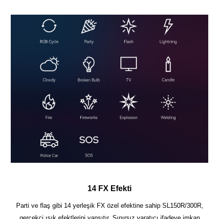
14 FX Efekti
Parti ve flaş gibi 14 yerleşik FX özel efektine sahip SL150R/300R,
gerçekçi ışık efektlerini yansıtır. Sınırsız yaratıcı ifadeye imkan