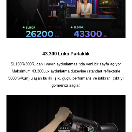
43.300 Lüks Parlaklık
SL150R/300R, canlı yayın aydınlatmasında yeni bir sayfa açıyor.
Maksimum 43.300Lux aydınlatma düzeyine (standart reflektörle
5600K@1m) ulaşan bu iki ışık, güçlü performans ve istikrarlı çıktıyı
görmenizi sağlar.