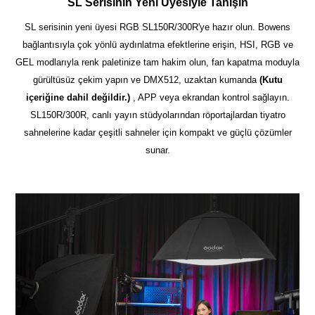
SL Serisinin Yeni Üyesiyle Tanışın
SL serisinin yeni üyesi RGB SL150R/300R'ye hazır olun. Bowens
bağlantısıyla çok yönlü aydınlatma efektlerine erişin, HSI, RGB ve
GEL modlarıyla renk paletinize tam hakim olun, fan kapatma moduyla
gürültüsüz çekim yapın ve DMX512, uzaktan kumanda
(Kutu
içeriğine dahil değildir.)
, APP veya ekrandan kontrol sağlayın.
SL150R/300R, canlı yayın stüdyolarından röportajlardan tiyatro
sahnelerine kadar çeşitli sahneler için kompakt ve güçlü çözümler
sunar.