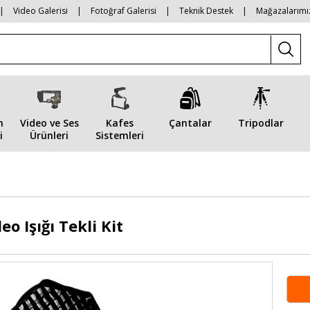
|
Video Galerisi
|
Fotoğraf Galerisi
|
Teknik Destek
|
Mağazalarımı
n
Video ve Ses
Kafes
Çantalar
Tripodlar
i
Ürünleri
Sistemleri
o Işığı Tekli Kit