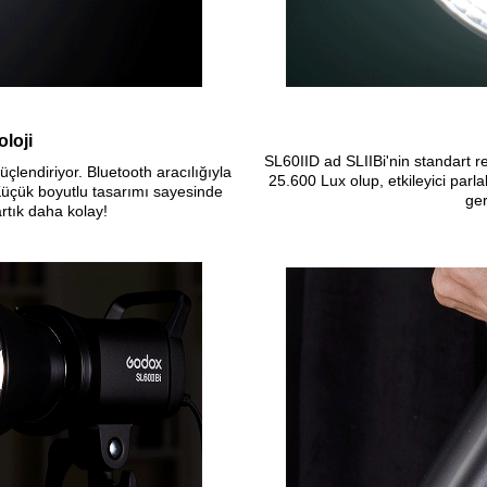
loji
SL60IID ad SLIIBi'nin standart r
üçlendiriyor. Bluetooth aracılığıyla
25.600 Lux olup, etkileyici parla
Küçük boyutlu tasarımı sayesinde
ger
rtık daha kolay!