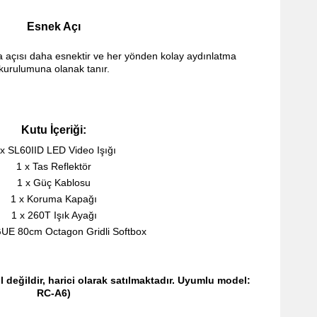
Esnek Açı
yla açısı daha esnektir ve her yönden kolay aydınlatma
kurulumuna olanak tanır.
Kutu İçeriği:
 x SL60IID LED Video Işığı
1 x Tas Reflektör
1 x Güç Kablosu
1 x Koruma Kapağı
1 x 260T Işık Ayağı
GUE 80cm Octagon Gridli Softbox
 değildir, harici olarak satılmaktadır. Uyumlu model:
RC-A6)