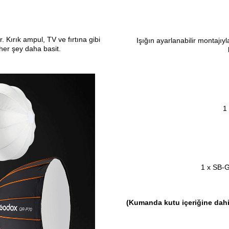
. Kırık ampul, TV ve fırtına gibi
Işığın ayarlanabilir montajı
her şey daha basit.
1
1 x SB-
(Kumanda kutu içeriğine dahil