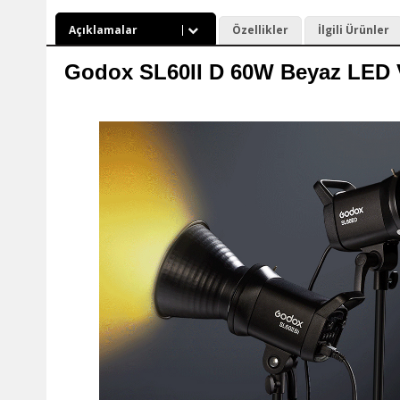
Açıklamalar
Özellikler
İlgili Ürünler
Godox SL60II D 60W Beyaz LED Vi