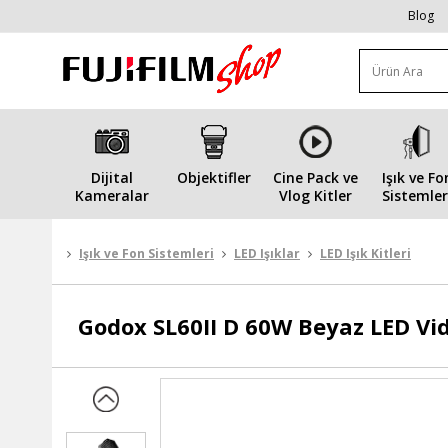
Blog
Dijital
Objektifler
Cine Pack ve
Işık ve Fo
Kameralar
Vlog Kitler
Sistemler
Işık ve Fon Sistemleri
LED Işıklar
LED Işık Kitleri
Godox
SL60II D 60W Beyaz LED Vide