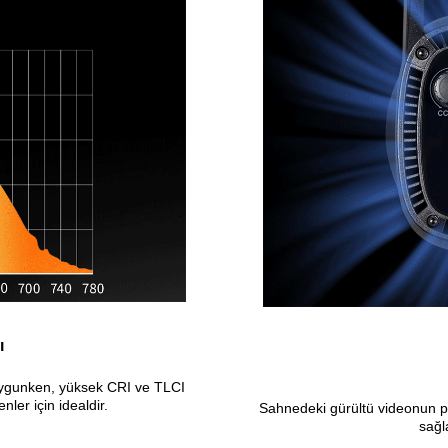
ı
n uygunken, yüksek CRI ve TLCI
nler için idealdir.
Sahnedeki gürültü videonun pe
sağl