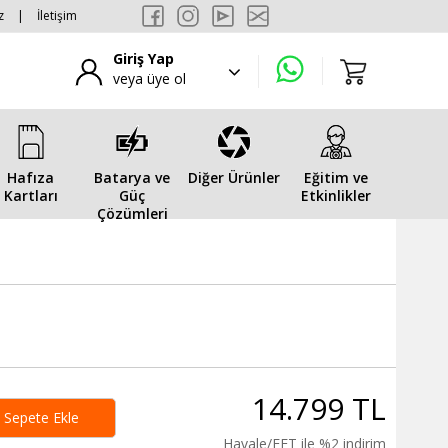
z
|
İletişim
Giriş Yap
veya üye ol
Hafıza
Batarya ve
Diğer Ürünler
Eğitim ve
Kartları
Güç
Etkinlikler
Çözümleri
14.799 TL
Sepete Ekle
Havale/EFT ile %2 indirim