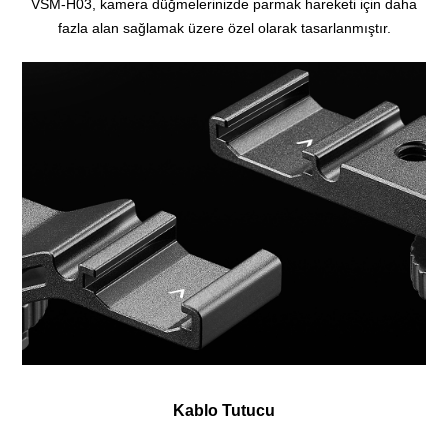
VSM-H03, kamera düğmelerinizde parmak hareketi için daha
fazla alan sağlamak üzere özel olarak tasarlanmıştır.
Kablo Tutucu