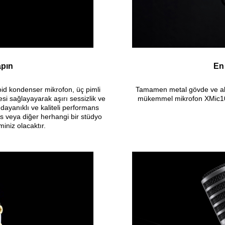
apın
En
oid kondenser mikrofon, üç pimli
Tamamen metal gövde ve altı
esi sağlayayarak aşırı sessizlik ve
mükemmel mikrofon XMic100G
dayanıklı ve kaliteli performans
es veya diğer herhangi bir stüdyo
niz olacaktır.