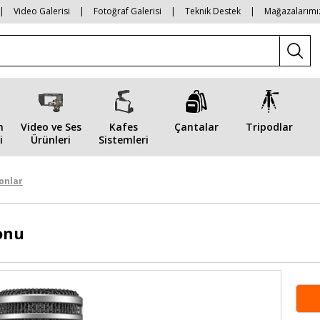
|
Video Galerisi
|
Fotoğraf Galerisi
|
Teknik Destek
|
Mağazalarımı
n
Video ve Ses
Kafes
Çantalar
Tripodlar
i
Ürünleri
Sistemleri
onlar
onu