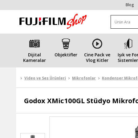
Blog
Dijital
Objektifler
Cine Pack ve
Işık ve Fo
Kameralar
Vlog Kitler
Sistemler
Video ve Ses Ürünleri
Mikrofonlar
Kondenser Mikrof
Godox
XMic100GL Stüdyo Mikrof