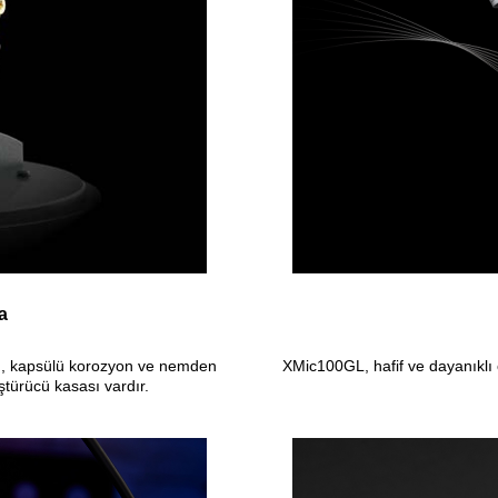
a
ı, kapsülü korozyon ve nemden
XMic100GL, hafif ve dayanıklı 
ştürücü kasası vardır.