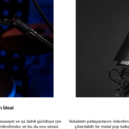
n İdeal
sasiyet ve az dahili gürültüye (en
Vokalistin patlayanlarını mikrofo
ı mikrofondur ve bu da onu sessiz
çıkarılabilir bir metal pop ka