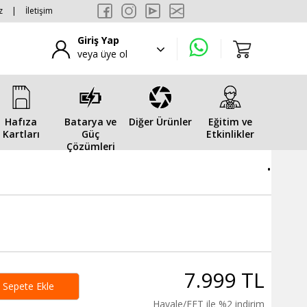
z
|
İletişim
Giriş Yap
veya üye ol
Hafıza
Batarya ve
Diğer Ürünler
Eğitim ve
Kartları
Güç
Etkinlikler
Çözümleri
.
7.999 TL
Sepete Ekle
Havale/EFT ile %2 indirim