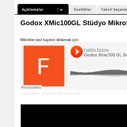
Açıklamalar
Özellikler
Taksit Seçene
Godox XMic100GL Stüdyo Mikro
Mikrofon test kaydını dinlemek için :
Fujifilm Türkiye
·
Godox Xmic100 GL Ses Testi