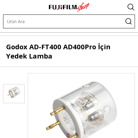
.
Işık ve Fon Sistemleri
Akülü Flaşlar
Flaş Aksesuarları
Godox
AD-FT400 AD400Pro İçin
Yedek Lamba