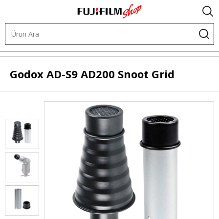
.
Işık ve Fon Sistemleri
Akülü Flaşlar
Flaş Aksesuarları
Godox
AD-S9 AD200 Snoot Grid