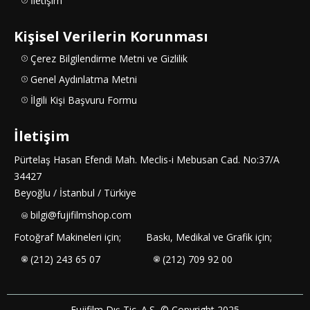
İletişim
Kişisel Verilerin Korunması
Çerez Bilgilendirme Metni ve Gizlilik
Genel Aydınlatma Metni
İlgili Kişi Başvuru Formu
İletişim
Pürtelaş Hasan Efendi Mah. Meclis-i Mebusan Cad. No:37/A
34427
Beyoğlu / İstanbul / Türkiye
bilgi@fujifilmshop.com
Fotoğraf Makineleri için;
Baskı, Medikal ve Grafik için;
(212) 243 65 07
(212) 709 92 00
Fujifilm Dış Tic. A.Ş, © Copyright 2025