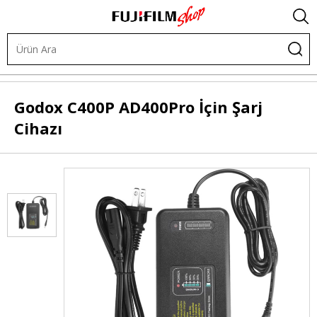
.
Işık ve Fon Sistemleri
Akülü Flaşlar
Flaş Aksesuarları
Godox
C400P AD400Pro İçin Şarj
Cihazı