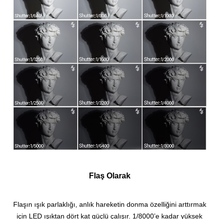
Flaş Olarak
Flaşın ışık parlaklığı, anlık hareketin donma özelliğini arttırmak
için LED ışıktan dört kat güçlü çalışır.
1/8000’e kadar yüksek