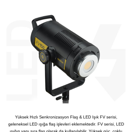
Yüksek Hızlı Senkronizasyon Flaş & LED Işık FV serisi,
geleneksel LED ışığa flaş işlevleri eklemektedir. FV serisi, LED
ışığın yanı sıra flaş olarak da kullanılabilir. Yüksek güç, çoklu