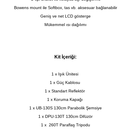
Bowens mount ile Softbox, tas vb. aksesuar bağlanabilir
Geniş ve net LCD gösterge
Mükemmel ısı dağılımı
Kit İçeriği:
1 x Işık Ünitesi
1 x Güç Kablosu
1 x Standart Reflektör
1 x Koruma Kapağı
1 x UB-130S 130cm Parabolik Şemsiye
1 x DPU-130T 130cm Difüzör
1 x
260T Paraflaş Tripodu