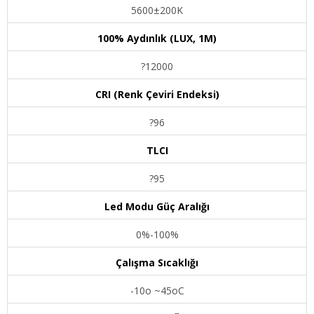
5600±200K
100% Aydınlık (LUX, 1M)
?12000
CRI (Renk Çeviri Endeksi)
?96
TLCI
?95
Led Modu Güç Aralığı
0%-100%
Çalışma Sıcaklığı
-10o ~45oC