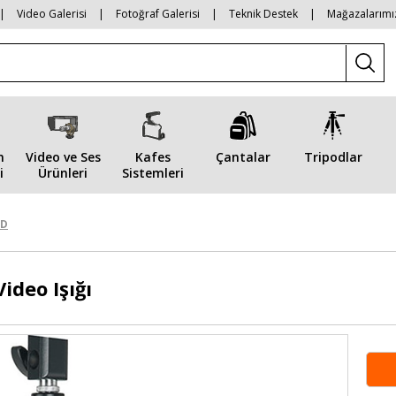
|
Video Galerisi
|
Fotoğraf Galerisi
|
Teknik Destek
|
Mağazalarımı
n
Video ve Ses
Kafes
Çantalar
Tripodlar
i
Ürünleri
Sistemleri
ED
ideo Işığı