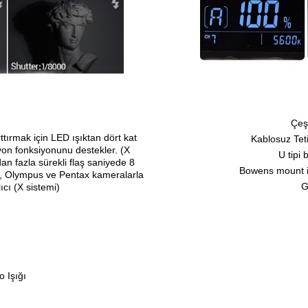
Çeşi
rttırmak için LED ışıktan dört kat
Kablosuz Tet
yon fonksiyonunu destekler. (X
U tipi 
n fazla sürekli flaş saniyede 8
Bowens mount il
c, Olympus ve Pentax kameralarla
G
cı (X sistemi)
 Işığı