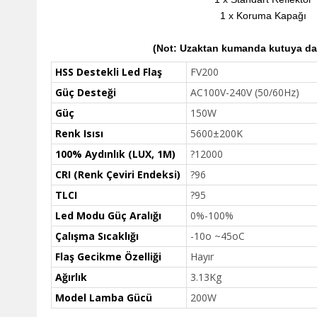
1 x Koruma Kapağı
(Not: Uzaktan kumanda kutuya dahi
HSS Destekli Led Flaş
FV200
Güç Desteği
AC100V-240V (50/60Hz)
Güç
150W
Renk Isısı
5600±200K
100% Aydınlık (LUX, 1M)
?12000
CRI (Renk Çeviri Endeksi)
?96
TLCI
?95
Led Modu Güç Aralığı
0%-100%
Çalışma Sıcaklığı
-10o ~45oC
Flaş Gecikme Özelliği
Hayır
Ağırlık
3.13Kg
Model Lamba Gücü
200W