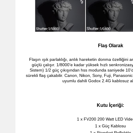
Flaş Olarak
Flaşın ışık parlaklığı, anlık hareketin donma özelliğini a
güçlü çalışır.
1/8000’e kadar yüksek hızlı senkronizas
Sistem)
1/2 güç çıkışından hss modunda saniyede 10’da
sürekli flaş çakabilir.
Canon, Nikon, Sony, Fuji, Panasoni
uyumlu dahili Godox 2.4G kablosuz alı
Kutu İçeriği:
1 x FV200 200 Watt LED Video
1 x Güç Kablosu
1 x Standart Reflektör