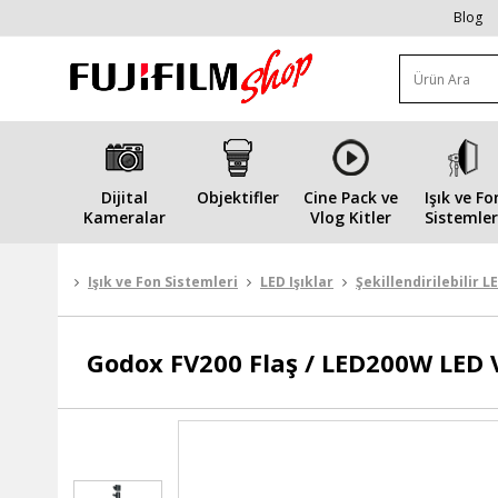
Blog
Dijital
Objektifler
Cine Pack ve
Işık ve Fo
Kameralar
Vlog Kitler
Sistemler
Işık ve Fon Sistemleri
LED Işıklar
Şekillendirilebilir L
Godox
FV200 Flaş / LED200W LED V