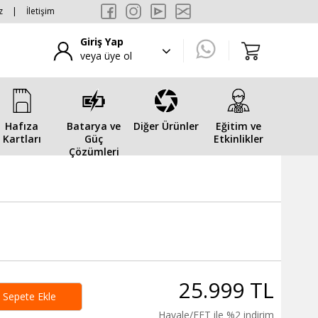
z
|
İletişim
Giriş Yap
veya üye ol
Hafıza
Batarya ve
Diğer Ürünler
Eğitim ve
Kartları
Güç
Etkinlikler
Çözümleri
25.999 TL
Sepete Ekle
Havale/EFT ile %2 indirim