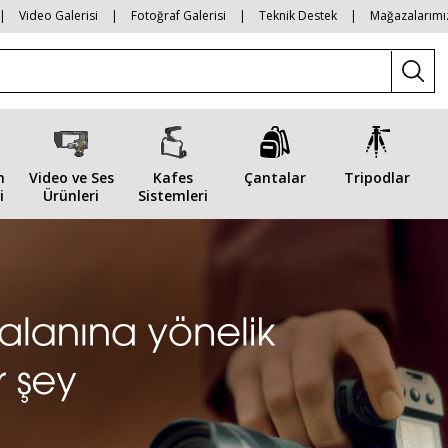
|
Video Galerisi
|
Fotoğraf Galerisi
|
Teknik Destek
|
Mağazalarımı
n
Video ve Ses
Kafes
Çantalar
Tripodlar
i
Ürünleri
Sistemleri