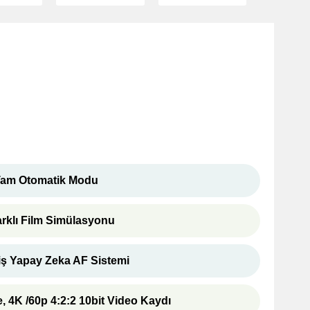
am Otomatik Modu
arklı Film Simülasyonu
iş Yapay Zeka AF Sistemi
e
, 4K /60p
4:2:2 10bit Video Kaydı