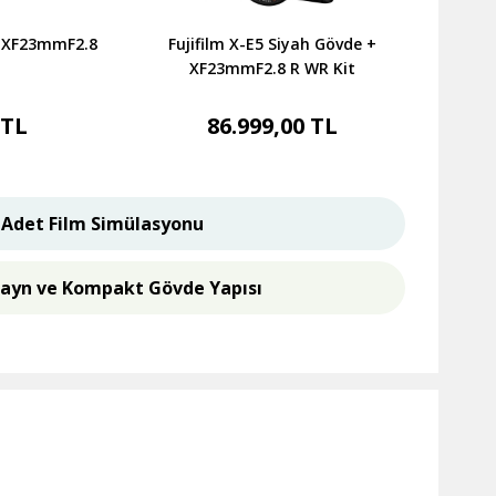
+ XF23mmF2.8
Fujifilm X-E5 Siyah Gövde +
XF23mmF2.8 R WR Kit
 TL
86.999,00 TL
 Adet Film Simülasyonu
zayn ve Kompakt Gövde Yapısı