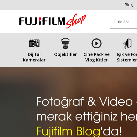
Blog
Dijital
Objektifler
Cine Pack ve
Işık ve Fo
Kameralar
Vlog Kitler
Sistemler