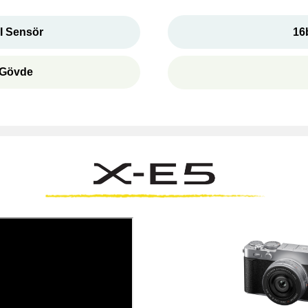
 Sensör
16
 Gövde