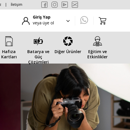
z
|
İletişim
Giriş Yap
veya üye ol
Hafıza
Batarya ve
Diğer Ürünler
Eğitim ve
Kartları
Güç
Etkinlikler
Çözümleri