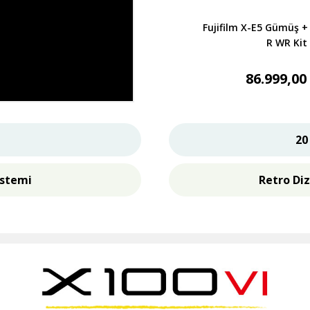
Fujifilm X-E5 Gümüş 
R WR Kit
86.999,00
20
istemi
Retro Di