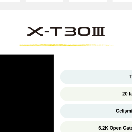
T
20 f
Gelişm
6.2K Open Gat