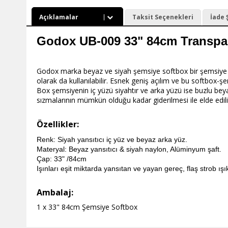
Açıklamalar
Taksit Seçenekleri
İade 
Godox UB-009 33" 84cm Transpa
Godox marka beyaz ve siyah şemsiye softbox bir şemsiye ile b
olarak da kullanılabilir. Esnek geniş açılım ve bu softbox-
Box şemsiyenin iç yüzü siyahtır ve arka yüzü ise buzlu beyaz
sızmalarının mümkün olduğu kadar giderilmesi ile elde edilir
Özellikler:
Renk: Siyah yansıtıcı iç yüz ve beyaz arka yüz.
Materyal: Beyaz yansıtıcı & siyah naylon, Alüminyum şaft.
Çap: 33" /84cm
Işınları eşit miktarda yansıtan ve yayan gereç, flaş strob ışık
Ambalaj
:
1 x 33" 84cm Şemsiye Softbox