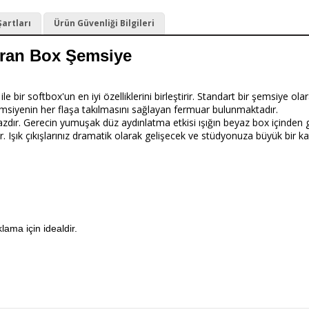
Şartları
Ürün Güvenliği Bilgileri
ran Box Şemsiye
ir softbox'un en iyi özelliklerini birleştirir. Standart bir şemsiye ol
şemsiyenin her flaşa takılmasını sağlayan fermuar bulunmaktadır.
dır. Gerecin yumuşak düz aydınlatma etkisi ışığın beyaz box içinden geçi
. Işık çıkışlarınız dramatik olarak gelişecek ve stüdyonuza büyük bir kat
lama için idealdir.