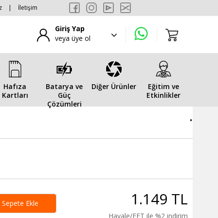
z
|
İletişim
Giriş Yap
veya üye ol
Hafıza
Batarya ve
Diğer Ürünler
Eğitim ve
Kartları
Güç
Etkinlikler
Çözümleri
.
1.149 TL
Sepete Ekle
Havale/EFT ile %2 indirim