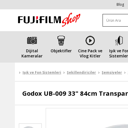
Blog
Dijital
Objektifler
Cine Pack ve
Işık ve Fo
Kameralar
Vlog Kitler
Sistemler
Işık ve Fon Sistemleri
Şekillendiriciler
Şemsiyeler
Godox
UB-009 33" 84cm Transpa