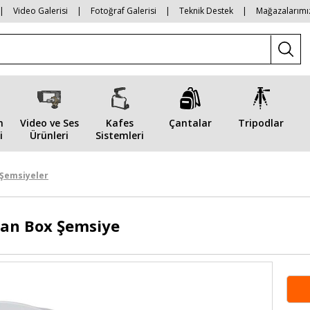
|
Video Galerisi
|
Fotoğraf Galerisi
|
Teknik Destek
|
Mağazalarımı
n
Video ve Ses
Kafes
Çantalar
Tripodlar
i
Ürünleri
Sistemleri
Şemsiyeler
ran Box Şemsiye