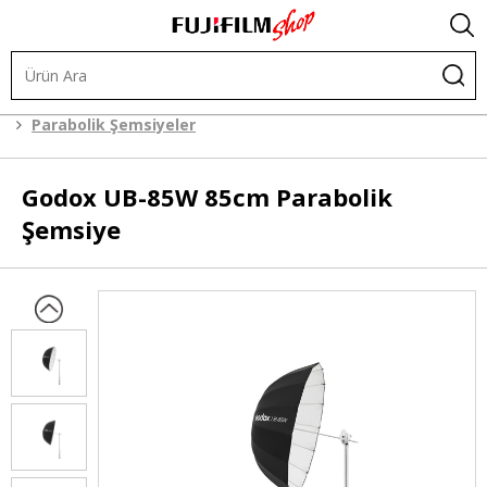
Işık ve Fon Sistemleri
Şekillendiriciler
Şemsiyeler
Parabolik Şemsiyeler
Godox
UB-85W 85cm Parabolik
Şemsiye