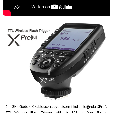
2.4 GHz Godox X kablosuz radyo sistemi kullanıldığında XProN
TTL Wireless Flash Trigger tetikleyici 328' ve ötesi flaşları