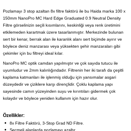
Pozlamayı 3 stop azaltan 8x filtre faktörü ile bu Haida marka 100 x
150mm NanoPro MC Hard Edge Graduated 0.9 Neutral Density
Filtre görselinizin seçili kısımlarını, keskinliği veya renk üretimini
etkilemeden karartmak üzere tasarlanmıştır. Merkezinde bulunan
sert bir kenar, berrak alan ile karanlık alanı sert biçimde ayırır ve
böylece deniz manzarası veya yüksekten şehir manzaraları gibi
çekimler için bu filtreyi ideal kılar
.
NanoPro MC optik camdan yapılmıştır ve çok sayıda tutucu ile
uyumludur ve 2mm kalınlığındadır. Filtrenin her iki tarafı da çeşitli
kaplama katmanları ile işlenmiş olduğu için yansımalar asgari
düzeydedir ve çiziklere karşı dirençlidir. Çoklu kaplama yapı
sayesinde camın yüzeyinden suyu ve kırıntıları gidermek çok
kolaydır ve böylece yeniden kullanım için hazır olur.
Özellikler:
8x Filtre Faktörü, 3-Stop Grad ND Filtre.
Seçmeli alanlarda pozlamayı azaltır.