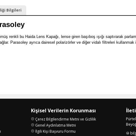
ği Bilgileri
rasoley
müş renkli bu Haida Lens Kapağı, lense giren başıboş ışığı saptırarak parlam
. Parasoley ayrıca dairesel polarizörler ve diğer vidalı filtreleri kullanmak içi
Kişisel Verilerin Korunması
İlet
Pürte
Çerez Bilgilendirme Metni ve Gizlilik
Beyoğl
Genel Aydınlatma Metni
ı
İlgili Kişi Başvuru Formu
bil