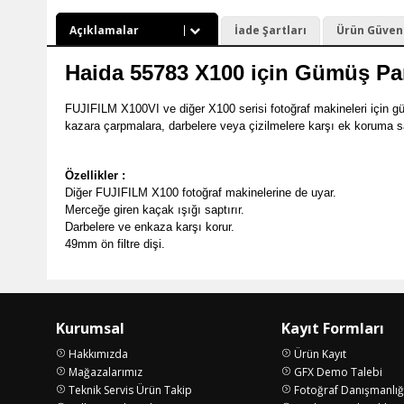
Açıklamalar
İade Şartları
Ürün Güvenli
Haida 55783 X100 için Gümüş Pa
FUJIFILM X100VI ve diğer X100 serisi fotoğraf makineleri için gü
kazara çarpmalara, darbelere veya çizilmelere karşı ek koruma sağlar
Özellikler :
Diğer FUJIFILM X100 fotoğraf makinelerine de uyar.
Merceğe giren kaçak ışığı saptırır.
Darbelere ve enkaza karşı korur.
49mm ön filtre dişi.
Kurumsal
Kayıt Formları
Hakkımızda
Ürün Kayıt
Mağazalarımız
GFX Demo Talebi
Teknik Servis Ürün Takip
Fotoğraf Danışmanlığ