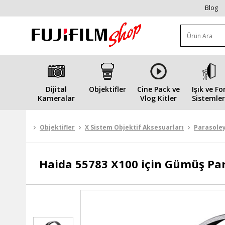
Blog
Dijital
Objektifler
Cine Pack ve
Işık ve Fo
Kameralar
Vlog Kitler
Sistemler
Objektifler
X Sistem Objektif Aksesuarları
Parasoley
Haida
55783 X100 için Gümüş Pa