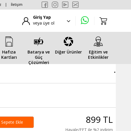
z
|
İletişim
Giriş Yap
veya üye ol
Hafıza
Batarya ve
Diğer Ürünler
Eğitim ve
Kartları
Güç
Etkinlikler
Çözümleri
.
899 TL
Sepete Ekle
Havale/EFT ile %2 indirim