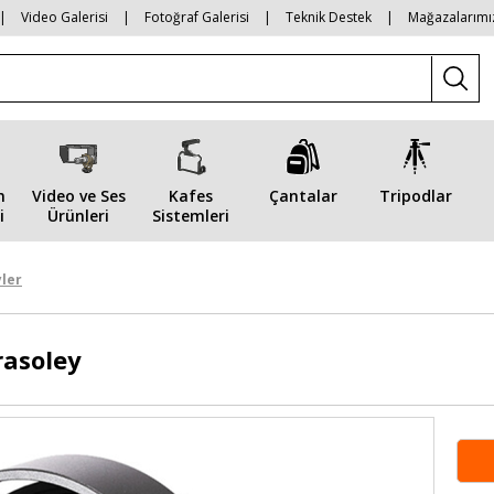
|
Video Galerisi
|
Fotoğraf Galerisi
|
Teknik Destek
|
Mağazalarımı
n
Video ve Ses
Kafes
Çantalar
Tripodlar
i
Ürünleri
Sistemleri
ler
rasoley