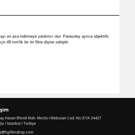
ayı en aza indirmeye yardımcı olur. Parasoley ayrıca objektife
n 49 mm'lik bir ön filtre dişine sahiptir.
işim
laş Hasan Efendi Mah. Meclis-i Mebusan Cad. No:37/A 34427
u / İstanbul / Türkiye
gi@fujifilmshop.com