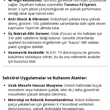
4D High Resolution:
Görüntü genelinde homojen çözünürlük
sağlar. Diyafram halkası üzerindeki
Turuncu F4 İşareti
,
lensin 2.1µm piksel çözünürlüğünde en yüksek performansı
verdiği ideal ayarı temsil eder.
Anti-Shock & Vibration:
Endüstriyel şoklara karşı yüksek
direnç gösterir; 10G şiddetindeki sarsıntılarda dahi optik eksen
kaymasını 10μm'nin altında tutar.
Üç Noktalı Kilit Sistemi:
Odak (Focus) ve İris halkaları için
3'er adet sabitleme deliği bulunur. Sarsıntılı ortamlarda
ayarların bozulmasını engellemek için "başsız" kilit vidaları
paket içeriğine dahildir.
Geometrik Keskinlik:
%-0.01 TV distorsiyonu ile görüntü
bükülmesi neredeyse sıfırdır, bu da onu milimetrik analizler
için kusursuz kılar.
Sektörel Uygulamalar ve Kullanım Alanları
Uzak Mesafe Hassas Muayene:
Üretim hattındaki küçük
nesnelerin veya hataların (çatlak, leke vb.) daha güvenli bir
mesafeden yüksek detayla izlenmesi.
Metroloji ve Robotik Konumlandırma:
Robot kollarının
parça yakalaması için gereken X-Y koordinat verilerinin
distorsiyonsuz, yüksek doğrulukla hesaplanması.