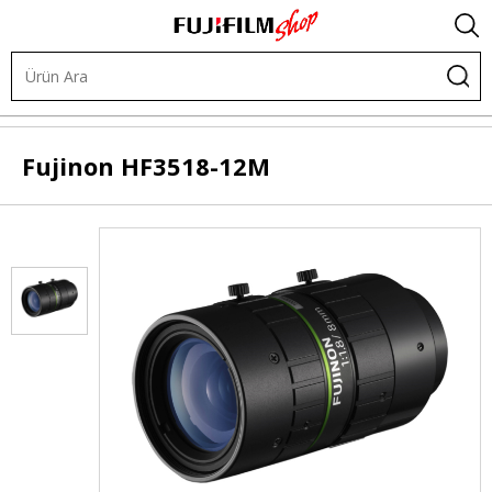
Objektifler
Endüstriyel Lensler
Yapay Görme Lensleri
Fujinon
HF3518-12M