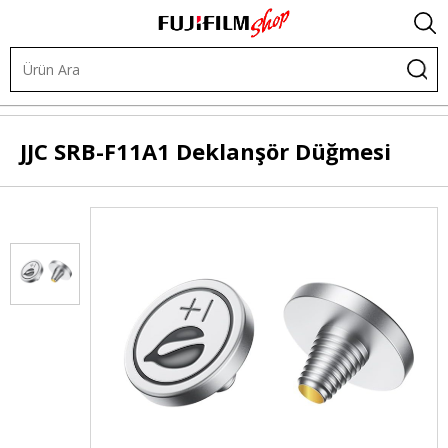
Diğer Ürünler
X Serisi Özel Aksesuarlar
JJC
SRB-F11A1 Deklanşör Düğmesi