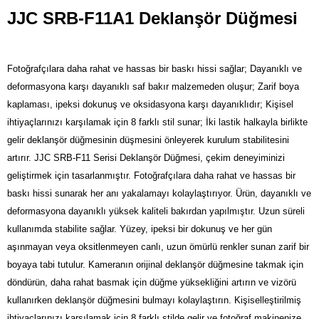
JJC SRB-F11A1 Deklanşör Düğmesi
Fotoğrafçılara daha rahat ve hassas bir baskı hissi sağlar; Dayanıklı ve
deformasyona karşı dayanıklı saf bakır malzemeden oluşur; Zarif boya
kaplaması, ipeksi dokunuş ve oksidasyona karşı dayanıklıdır; Kişisel
ihtiyaçlarınızı karşılamak için 8 farklı stil sunar; İki lastik halkayla birlikte
gelir deklanşör düğmesinin düşmesini önleyerek kurulum stabilitesini
artırır.
JJC SRB-F11 Serisi Deklanşör Düğmesi, çekim deneyiminizi
geliştirmek için tasarlanmıştır. Fotoğrafçılara daha rahat ve hassas bir
baskı hissi sunarak her anı yakalamayı kolaylaştırıyor.
Ürün, dayanıklı ve
deformasyona dayanıklı yüksek kaliteli bakırdan yapılmıştır. Uzun süreli
kullanımda stabilite sağlar. Yüzey, ipeksi bir dokunuş ve her gün
aşınmayan veya oksitlenmeyen canlı, uzun ömürlü renkler sunan zarif bir
boyaya tabi tutulur. Kameranın orijinal deklanşör düğmesine takmak için
döndürün, daha rahat basmak için düğme yüksekliğini artırın ve vizörü
kullanırken deklanşör düğmesini bulmayı kolaylaştırın.
Kişiselleştirilmiş
ihtiyaçlarınızı karşılamak için 8 farklı stilde gelir ve fotoğraf makinenize