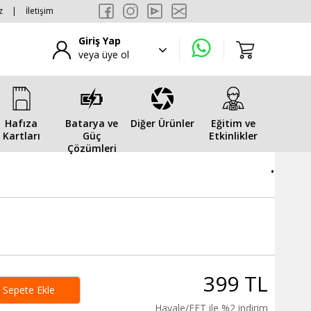
z
|
İletişim
Giriş Yap
veya üye ol
Hafıza
Batarya ve
Diğer Ürünler
Eğitim ve
Kartları
Güç
Etkinlikler
Çözümleri
.
399 TL
Sepete Ekle
Havale/EFT ile %2 indirim