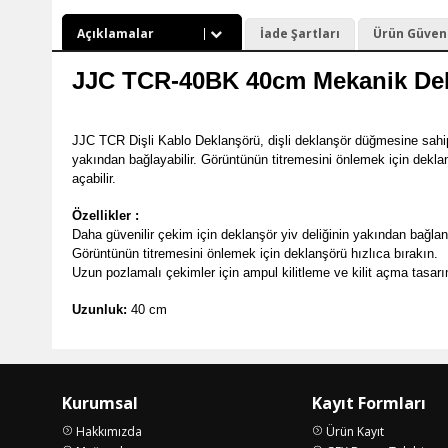
Açıklamalar
İade Şartları
Ürün Güvenli
JJC TCR-40BK 40cm Mekanik De
JJC TCR Dişli Kablo Deklanşörü, dişli deklanşör düğmesine sahip
yakından bağlayabilir. Görüntünün titremesini önlemek için deklanşö
açabilir.
Özellikler :
Daha güvenilir çekim için deklanşör yiv deliğinin yakından bağla
Görüntünün titremesini önlemek için deklanşörü hızlıca bırakın.
Uzun pozlamalı çekimler için ampul kilitleme ve kilit açma tasar
Uzunluk:
40 cm
Kurumsal
Kayıt Formları
Hakkımızda
Ürün Kayıt