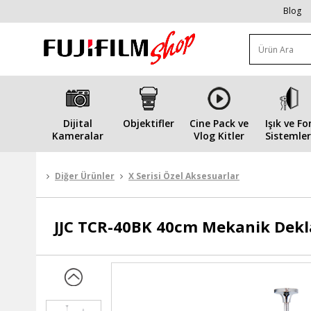
Blog
Dijital
Objektifler
Cine Pack ve
Işık ve Fo
Kameralar
Vlog Kitler
Sistemler
Diğer Ürünler
X Serisi Özel Aksesuarlar
JJC
TCR-40BK 40cm Mekanik Dekl