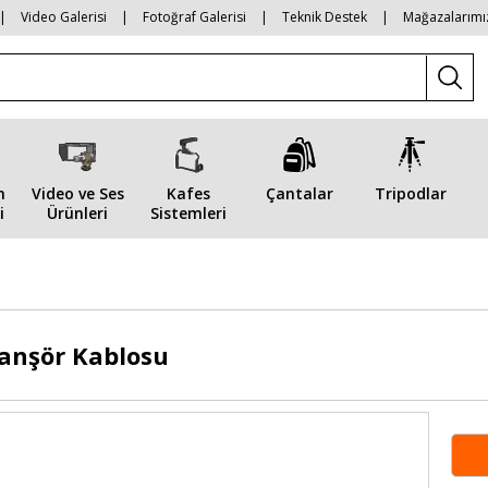
|
Video Galerisi
|
Fotoğraf Galerisi
|
Teknik Destek
|
Mağazalarımı
n
Video ve Ses
Kafes
Çantalar
Tripodlar
i
Ürünleri
Sistemleri
anşör Kablosu