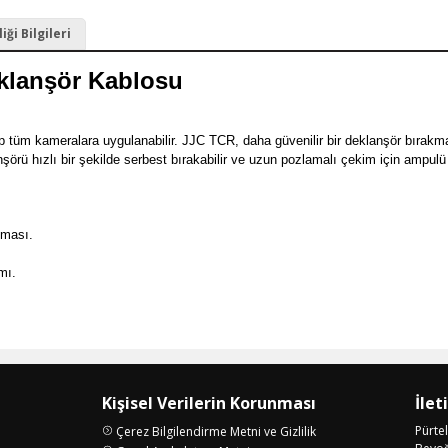
ği Bilgileri
klanşör Kablosu
 tüm kameralara uygulanabilir. JJC TCR, daha güvenilir bir deklanşör bırakma
rü hızlı bir şekilde serbest bırakabilir ve uzun pozlamalı çekim için ampulü kil
nması.
ımı.
Kişisel Verilerin Korunması
İlet
Pürte
Çerez Bilgilendirme Metni ve Gizlilik