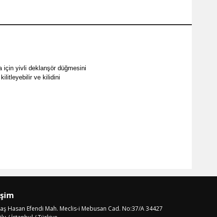
 için yivli deklanşör düğmesini
itleyebilir ve kilidini
işim
laş Hasan Efendi Mah. Meclis-i Mebusan Cad. No:37/A 34427