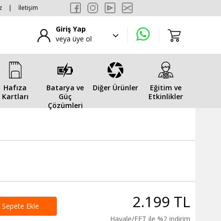
z
|
İletişim
Giriş Yap
veya üye ol
Hafıza
Batarya ve
Diğer Ürünler
Eğitim ve
Kartları
Güç
Etkinlikler
Çözümleri
2.199 TL
Sepete Ekle
Havale/EFT ile %2 indirim