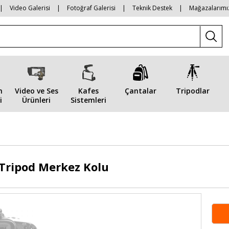
|
Video Galerisi
|
Fotoğraf Galerisi
|
Teknik Destek
|
Mağazalarımı
n
Video ve Ses
Kafes
Çantalar
Tripodlar
i
Ürünleri
Sistemleri
 Tripod Merkez Kolu