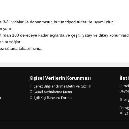
8'' vidalar ile donanmıştır, bütün tripod türleri ile uyumludur.
m yapı.
ırdan 180 dereceye kadar açılarda ve çeşitli yatay ve dikey konumlarda
asını sağlar.
z sütuna takabilirsiniz.
Kişisel Verilerin Korunması
İlet
Pürte
Çerez Bilgilendirme Metni ve Gizlilik
Beyoğl
Genel Aydınlatma Metni
ı
İlgili Kişi Başvuru Formu
bil
i
Fotoğr
(21