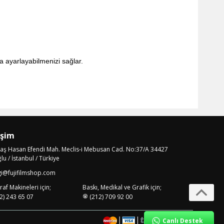
 ayarlayabilmenizi sağlar.
işim
laş Hasan Efendi Mah. Meclis-i Mebusan Cad. No:37/A 34427
u / İstanbul / Türkiye
gi@fujifilmshop.com
af Makineleri için;
Baskı, Medikal ve Grafik için;
2) 243 65 07
(212) 709 92 00
Canlı Destek