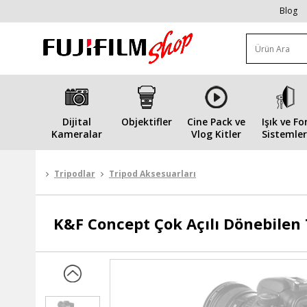
Blog
Dijital
Objektifler
Cine Pack ve
Işık ve Fo
Kameralar
Vlog Kitler
Sistemler
Tripodlar
Tripod Aksesuarları
K&F Concept
Çok Açılı Dönebilen