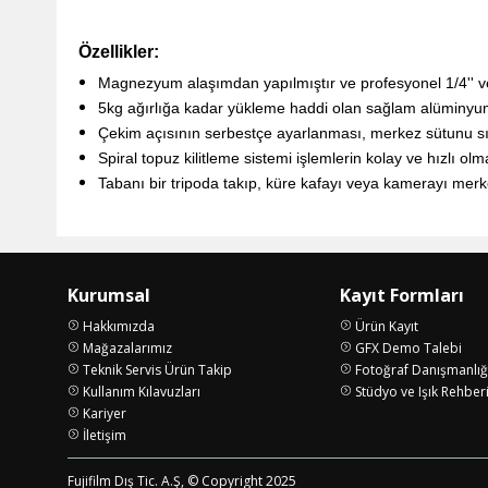
Özellikler:
Magnezyum alaşımdan yapılmıştır ve profesyonel 1/4'' ve 3/
5kg ağırlığa kadar yükleme haddi olan sağlam alüminyu
Çekim açısının serbestçe ayarlanması, merkez sütunu sıf
Spiral topuz kilitleme sistemi işlemlerin kolay ve hızlı olm
Tabanı bir tripoda takıp, küre kafayı veya kamerayı merke
Kurumsal
Kayıt Formları
Hakkımızda
Ürün Kayıt
Mağazalarımız
GFX Demo Talebi
Teknik Servis Ürün Takip
Fotoğraf Danışmanlığ
Kullanım Kılavuzları
Stüdyo ve Işık Rehber
Kariyer
İletişim
Fujifilm Dış Tic. A.Ş, © Copyright 2025