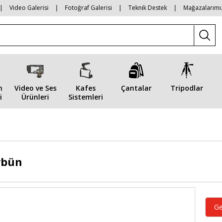
|
Video Galerisi
|
Fotoğraf Galerisi
|
Teknik Destek
|
Mağazalarımı
n
Video ve Ses
Kafes
Çantalar
Tripodlar
i
Ürünleri
Sistemleri
rbün
Ge