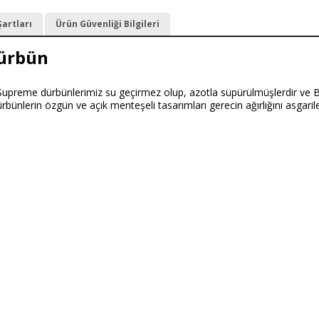
Şartları
Ürün Güvenliği Bilgileri
Dürbün
i Supreme dürbünlerimiz su geçirmez olup, azotla süpürülmüşlerdir ve
rbünlerin özgün ve açık menteşeli tasarımları gerecin ağırlığını asgarile