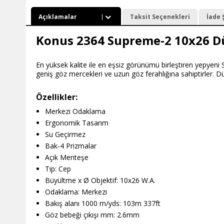
Açıklamalar
Taksit Seçenekleri
İade 
Konus 2364 Supreme-2 10x26 
En yüksek kalite ile en eşsiz görünümü birleştiren yepyen
geniş göz mercekleri ve uzun göz ferahlığına sahiptirler. Dü
Özellikler:
Merkezi Odaklama
Ergonomik Tasarım
Su Geçirmez
Bak-4 Prizmalar
Açık Menteşe
Tip: Cep
Büyültme x Ø Objektif: 10x26 W.A.
Odaklama: Merkezi
Bakış alanı 1000 m/yds: 103m 337ft
Göz bebeği çıkışı mm: 2.6mm