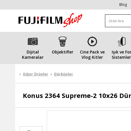
Blog
Dijital
Objektifler
Cine Pack ve
Işık ve Fo
Kameralar
Vlog Kitler
Sistemler
Diğer Ürünler
Dürbünler
Konus
2364 Supreme-2 10x26 Dü