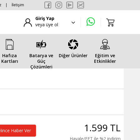
z
|
İletişim
Giriş Yap
veya üye ol
Hafıza
Batarya ve
Diğer Ürünler
Eğitim ve
Kartları
Güç
Etkinlikler
Çözümleri
1.599 TL
lince Haber Ver
Havale/EFT ile %2 indirim